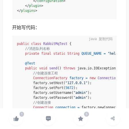
</
configuration
>
</
plugin
>
</
plugins
>
开始写代码：
复制代码
public
class
RabbitMqTest
 {

//消息队列名称
private
final
static
String
QUEUE_NAME
=
"hello"
;

@Test
public
void
send
()
throws
 java.io.IOException, Timeo
//创建连接工程
ConnectionFactory
factory
=
new
ConnectionFacto
        factory.setHost(
"127.0.0.1"
);

        factory.setPort(
5672
);

        factory.setUsername(
"admin"
);

        factory.setPassword(
"admin"
);

//创建连接
Connection
connection
=
 factory.newConnection();
//创建消息通道
Channel
channel
=
 connection.createChannel();

//生成一个消息队列
        channel.queueDeclare(QUEUE_NAME, 
true
, 
false
, 
f