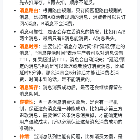
先去扣库存，B再去扣，顺序不能反。
消息路由
：根据路由规则，只订阅匹配路由规则的
消息，比如有A/B两者规则的消息，消费者可以只订
阅A消息，B消息不会消费。
消息可靠性：是否会存在丢消息的情况，比如有A/B
两个消息，最后只有B消息能消费，A消息丢失。
消息时序
：主要包括“消息存活时间”和“延迟/预定的
消息”，“消息存活时间”表示生产者可以对消息设置
TTL，如果超过该TTL，消息会自动消失；“延迟/预
定的消息”指的是可以延迟或者预订消费消息，比如
延时5分钟，那么消息会5分钟后才能让消费者消
费，时间未到的话，是不能消费的。
消息留存
：消息消费成功后，是否还会继续保留在
消息队列。
容错性
：当一条消息消费失败后，是否有一些机
制，保证这条消息是一种能成功，比如异步第三方
退款消息，需要保证这条消息消费掉，才能确定给
用户退款成功，所以必须保证这条消息消费成功的
准确性。
伸缩
：当消息队列性能有问题，比如消费太慢，是