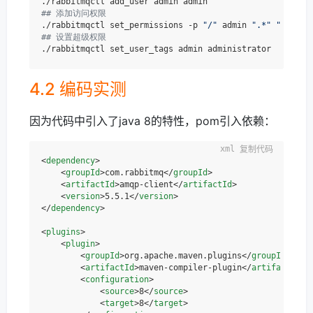
## 添加访问权限
./rabbitmqctl set_permissions -p 
"/"
 admin 
".*"
".*"
".
## 设置超级权限
4.2 编码实测
因为代码中引入了java 8的特性，pom引入依赖：
复制代码
<
dependency
>
<
groupId
>
com.rabbitmq
</
groupId
>
<
artifactId
>
amqp-client
</
artifactId
>
<
version
>
5.5.1
</
version
>
</
dependency
>
<
plugins
>
<
plugin
>
<
groupId
>
org.apache.maven.plugins
</
groupId
>
<
artifactId
>
maven-compiler-plugin
</
artifactId
>
<
configuration
>
<
source
>
8
</
source
>
<
target
>
8
</
target
>