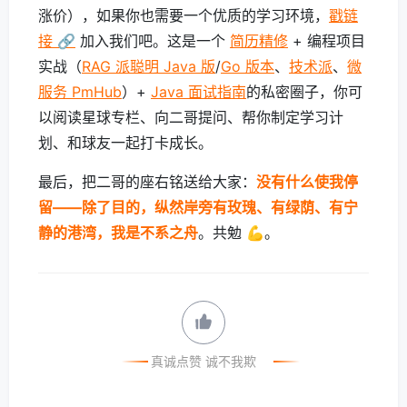
涨价），如果你也需要一个优质的学习环境，
戳链
接 🔗
加入我们吧。这是一个
简历精修
+ 编程项目
实战（
RAG 派聪明 Java 版
/
Go 版本
、
技术派
、
微
服务 PmHub
）+
Java 面试指南
的私密圈子，你可
以阅读星球专栏、向二哥提问、帮你制定学习计
划、和球友一起打卡成长。
最后，把二哥的座右铭送给大家：
没有什么使我停
留——除了目的，纵然岸旁有玫瑰、有绿荫、有宁
静的港湾，我是不系之舟
。共勉 💪。
真诚点赞 诚不我欺