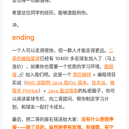
会觉得一切都值得。
希望这位同学的经历，能够激励到你。
冲。
ending
一个人可以走得很快，但一群人才能走得更远。
二
哥的编程星球
已经有 10400 多名球友加入了（马上
涨价），如果你也需要一个优质的学习环境，
戳链
接 🔗
加入我们吧。这是一个
简历精修
+ 编程项目
实战（
RAG 派聪明 Java 版
/
Go 版本
、
技术派
、
微
服务 PmHub
）+
Java 面试指南
的私密圈子，你可
以阅读星球专栏、向二哥提问、帮你制定学习计
划、和球友一起打卡成长。
最后，把二哥的座右铭送给大家：
没有什么使我停
留——除了目的，纵然岸旁有玫瑰、有绿荫、有宁