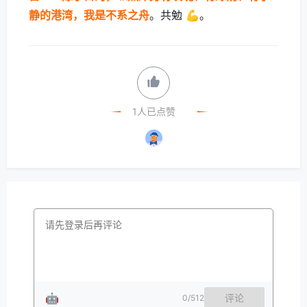
静的港湾，我是不系之舟
。共勉 💪。
1人已点赞
🤖
评论
0
/512