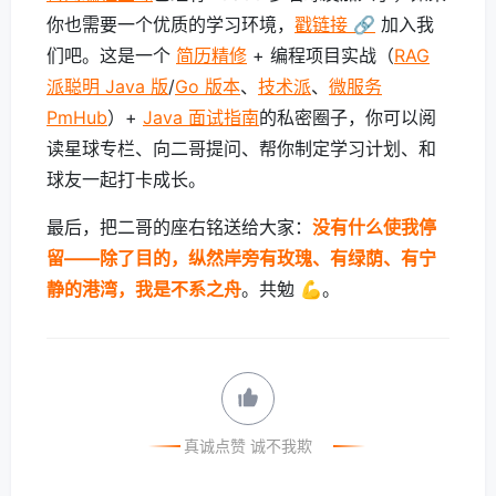
你也需要一个优质的学习环境，
戳链接 🔗
加入我
们吧。这是一个
简历精修
+ 编程项目实战（
RAG
派聪明 Java 版
/
Go 版本
、
技术派
、
微服务
PmHub
）+
Java 面试指南
的私密圈子，你可以阅
读星球专栏、向二哥提问、帮你制定学习计划、和
球友一起打卡成长。
最后，把二哥的座右铭送给大家：
没有什么使我停
留——除了目的，纵然岸旁有玫瑰、有绿荫、有宁
静的港湾，我是不系之舟
。共勉 💪。
真诚点赞 诚不我欺