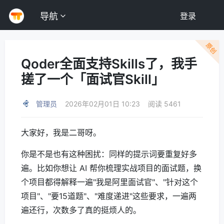
导航
登录
原创
Qoder全面支持Skills了，我手
搓了一个「面试官Skill」
管理员
2026年02月01日 10:23
阅读 5461
大家好，我是二哥呀。
你是不是也有这种困扰：同样的提示词要重复好多
遍。比如你想让 AI 帮你梳理实战项目的面试题，换
个项目都得解释一遍"我是阿里面试官"、"针对这个
项目"、"要15道题"、"难度递进"这些要求，一遍两
遍还行，次数多了真的挺烦人的。