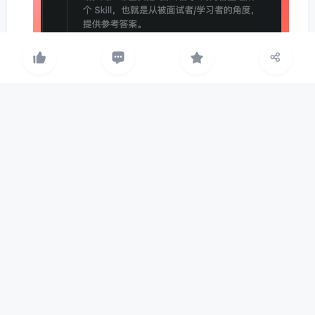
下次遇到类似问题，直接调用这个 Skill，AI 就会按
照之前的思路来解决。这算是知识沉淀的一种方式
吧，把个人经验转化为可复用的技能。
第三个技巧是项目级 vs 用户级的选择。如果你这个
Skill 只在当前项目用，就放在
目
.qoder/skills/
录下；如果你多个项目都要用，就放在全局 Skills
目录。
我那个面试官 Skill 就放在项目级，因为它是针对
PaiAgent 项目定制的。但一些通用的 Skill，比如
代码格式化、注释生成，我会放在用户级，所有项