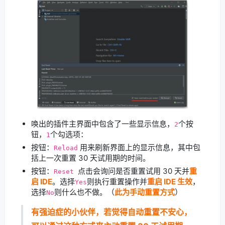
唤出的插件主界面中包含了一些显示信息，
个按
2
钮，
个勾选项：
1
按钮：
用来刷新界面上的显示信息，其中包
Reload
括上一次重置 30 天试用期的时间。
按钮：
点击会询问是否重置试用 30 天并
重
Reset
启 IDE
。选择
则执行重置操作并
重启 IDE 生效
，
Yes
选择
则什么也不做。（
此为手动重置方式
）
No
有强迫症的小伙伴，若觉得自动重置不安心，