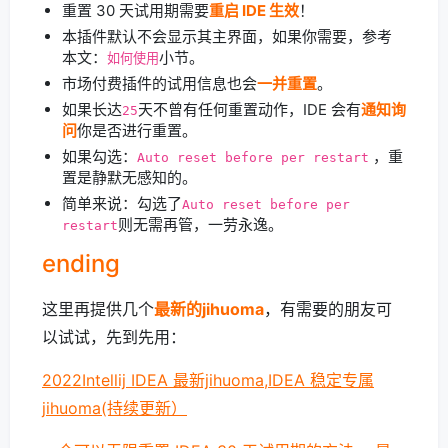
重置 30 天试用期需要
重启 IDE 生效
！
本插件默认不会显示其主界面，如果你需要，参考
本文：
小节。
如何使用
市场付费插件的试用信息也会
一并重置
。
如果长达
天不曾有任何重置动作，IDE 会有
通知询
25
问
你是否进行重置。
如果勾选：
，重
Auto reset before per restart
置是静默无感知的。
简单来说：勾选了
Auto reset before per
则无需再管，一劳永逸。
restart
ending
这里再提供几个
最新的jihuoma
，有需要的朋友可
以试试，先到先用：
2022Intellij IDEA 最新jihuoma,IDEA 稳定专属
jihuoma(持续更新）