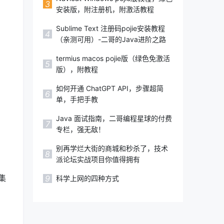
3
安装版，附注册机，附激活教程
Sublime Text 注册码pojie安装教程
4
（亲测可用）-二哥的Java进阶之路
termius macos pojie版（绿色免激活
5
版），附教程
如何开通 ChatGPT API，步骤超简
6
单，手把手教
Java 面试指南，二哥编程星球的付费
7
专栏，强无敌！
别再学烂大街的商城和秒杀了，技术
8
派论坛实战项目你值得拥有
还集
9
科学上网的四种方式