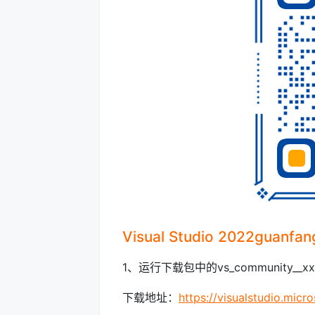
Visual Studio 2022gu
1、运行下载包中的vs_community__xxx
下载地址：
https://visualstudio.mic