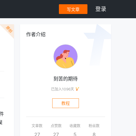
登录
写文章
原创
作者介绍
刻苦的期待
已加入1096天
教程
件
误
文章数
点赞数
收藏数
粉丝数
27
27
5
8