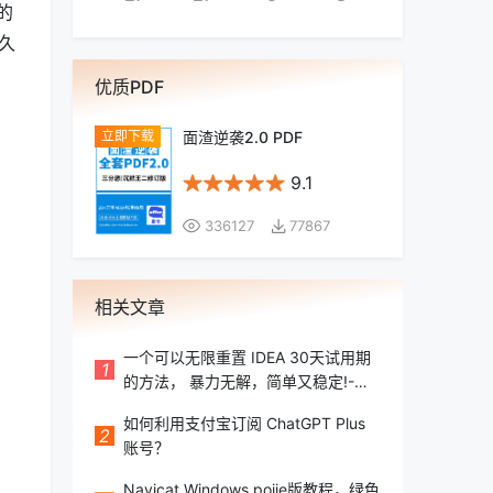
的
久
优质PDF
面渣逆袭2.0 PDF
9.1
336127
77867
相关文章
一个可以无限重置 IDEA 30天试用期
1
的方法， 暴力无解，简单又稳定!-二
哥的Java进阶之路
如何利用支付宝订阅 ChatGPT Plus
2
账号？
Navicat Windows pojie版教程，绿色