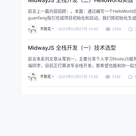
MidwayJS 全栈开发（二）HelloWorld实战
前言上一篇内容回顾：。本篇：通过编写一个HelloWor
guanfang指引完成项目初始化和启动，我们按初始化生
略略。项目结构我们只关注./src
不败花丶
2023年02月07日 13:40
2749
MidwayJS 全栈开发（一）技术选型
前言本系列文章从零到一，主要分享个人学习NodeJS服务
端同学，目前正打算进军全栈开发，那希望也能和你一起交流
是一门非常合适的后端入
不败花丶
2023年02月07日 13:39
3192