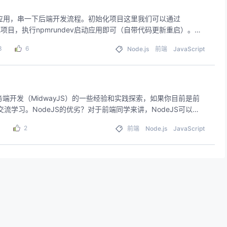
ld应用，串一下后端开发流程。初始化项目这里我们可以通过
成项目，执行npmrundev启动应用即可（自带代码更新重启）。略
3
6
Node.js
前端
JavaScript
端开发（MidwayJS）的一些经验和实践探索，如果你目前是前
学习。NodeJS的优劣？对于前端同学来讲，NodeJS可以说
1
2
前端
Node.js
JavaScript