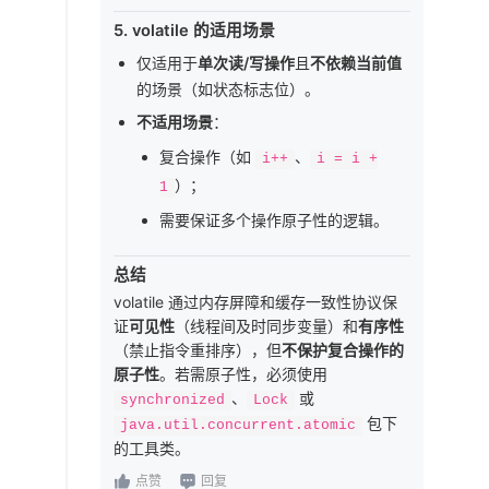
5.
volatile 的适用场景
仅适用于
单次读/写操作
且
不依赖当前值
的场景（如状态标志位）。
不适用场景
：
复合操作（如
、
i++
i = i +
）；
1
需要保证多个操作原子性的逻辑。
总结
volatile 通过内存屏障和缓存一致性协议保
证
可见性
（线程间及时同步变量）和
有序性
（禁止指令重排序），但
不保护复合操作的
原子性
。若需原子性，必须使用
、
或
synchronized
Lock
包下
java.util.concurrent.atomic
的工具类。
点赞
回复