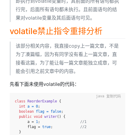
即执行到volatile变量时，其前面的所有语句都执
行完，后面所有语句都未执行。且前面语句的结
果对volatile变量及其后面语句可见。
volatile禁止指令重排分析
该部分相关内容，我直接copy上一篇文章，不是
为了凑篇幅，因为有同学没有看上一篇文章，直
接看这篇，为了能让每一篇文章能独立成章，可
能会引用之前文章中的内容。
先看下面未使用volatile的代码：
复制代码
class
ReorderExample
 {

int
a
=
0
;

boolean
flag
=
false
;

public
void
writer
()
 {

      a = 
1
;                   
//1
      flag = 
true
;             
//2
  }
