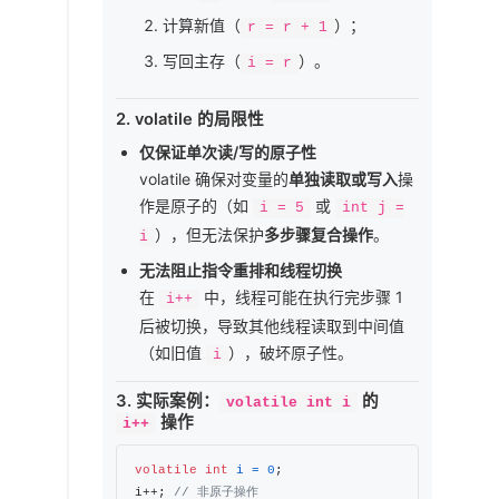
计算新值（
）；
r = r + 1
写回主存（
）。
i = r
2.
volatile 的局限性
仅保证单次读/写的原子性
volatile 确保对变量的
单独读取或写入
操
作是原子的（如
或
i = 5
int j =
），但无法保护
多步骤复合操作
。
i
无法阻止指令重排和线程切换
在
中，线程可能在执行完步骤 1
i++
后被切换，导致其他线程读取到中间值
（如旧值
），破坏原子性。
i
3.
实际案例：
的
volatile int i
操作
i++
volatile
int
i
=
0
;

i++; 
// 非原子操作