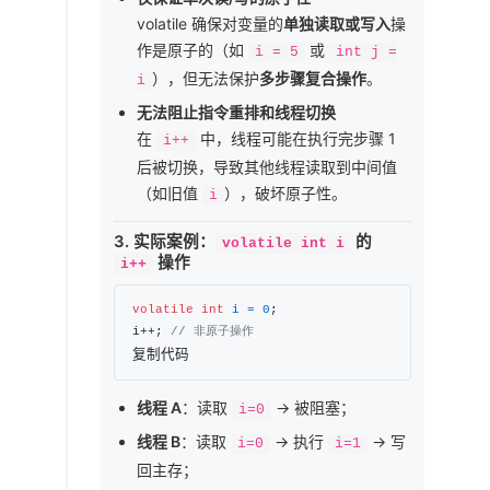
volatile 确保对变量的
单独读取或写入
操
作是原子的（如
或
i = 5
int j =
），但无法保护
多步骤复合操作
。
i
无法阻止指令重排和线程切换
在
中，线程可能在执行完步骤 1
i++
后被切换，导致其他线程读取到中间值
（如旧值
），破坏原子性。
i
3.
实际案例：
的
volatile int i
操作
i++
volatile
int
i
=
0
;

i++; 
// 非原子操作
复制代码
线程 A
：读取
→ 被阻塞；
i=0
线程 B
：读取
→ 执行
→ 写
i=0
i=1
回主存；