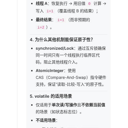
线程 A
：恢复执行 → 用旧值
计算 →
0
写入
（覆盖线程 B 的结果）；
i=1
最终结果
：
（而非预期的
i=1
）。
i=2
4.
为什么其他机制能保证原子性？
synchronized/Lock
：通过互斥锁确保
同一时间只有一个线程执行临界区代
码，阻止其他线程介入。
AtomicInteger
：使用
CAS（Compare-And-Swap）指令硬件
支持，保证”读取-比较-写入”的原子性。
5.
volatile 的适用场景
仅适用于
单次读/写操作
且
不依赖当前值
的场景（如状态标志位）。
不适用场景
：