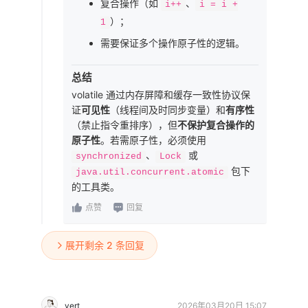
复合操作（如
、
i++
i = i +
）；
1
需要保证多个操作原子性的逻辑。
总结
volatile 通过内存屏障和缓存一致性协议保
证
可见性
（线程间及时同步变量）和
有序性
（禁止指令重排序），但
不保护复合操作的
原子性
。若需原子性，必须使用
、
或
synchronized
Lock
包下
java.util.concurrent.atomic
的工具类。
点赞
回复
展开剩余 2 条回复
vert
2026年03月20日 15:07