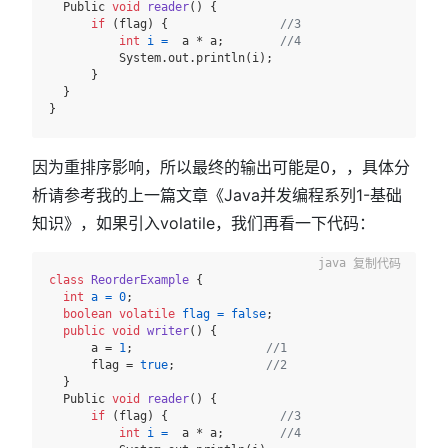
  Public 
void
reader
()
 {

if
 (flag) {                
//3
int
i
=
  a * a;        
//4
          System.out.println(i);

      }

  }

因为重排序影响，所以最终的输出可能是0，，具体分
析请参考我的上一篇文章《Java并发编程系列1-基础
知识》，如果引入volatile，我们再看一下代码：
复制代码
class
ReorderExample
 {

int
a
=
0
;

boolean
volatile
flag
=
false
;

public
void
writer
()
 {

      a = 
1
;                   
//1
      flag = 
true
;             
//2
  }

  Public 
void
reader
()
 {

if
 (flag) {                
//3
int
i
=
  a * a;        
//4