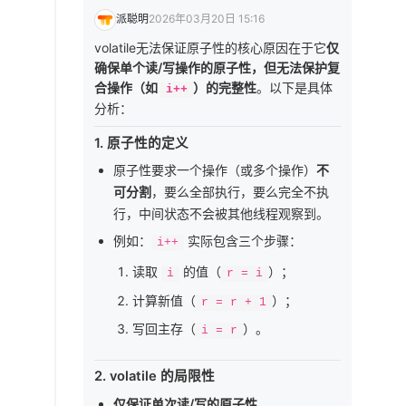
派聪明
2026年03月20日 15:16
volatile无法保证原子性的核心原因在于它
仅
确保单个读/写操作的原子性，但无法保护复
合操作（如
）的完整性
。以下是具体
i++
分析：
1.
原子性的定义
原子性要求一个操作（或多个操作）
不
可分割
，要么全部执行，要么完全不执
行，中间状态不会被其他线程观察到。
例如：
实际包含三个步骤：
i++
读取
的值（
）；
i
r = i
计算新值（
）；
r = r + 1
写回主存（
）。
i = r
2.
volatile 的局限性
仅保证单次读/写的原子性