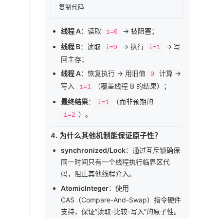
复制代码
线程 A
：读取
→ 被阻塞；
i=0
线程 B
：读取
→ 执行
→ 写
i=0
i=1
回主存；
线程 A
：恢复执行 → 用旧值
计算 →
0
写入
（覆盖线程 B 的结果）；
i=1
最终结果
：
（而非预期的
i=1
）。
i=2
4.
为什么其他机制能保证原子性？
synchronized/Lock
：通过互斥锁确保
同一时间只有一个线程执行临界区代
码，阻止其他线程介入。
AtomicInteger
：使用
CAS（Compare-And-Swap）指令硬件
支持，保证”读取-比较-写入”的原子性。