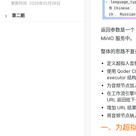
更新时间: 2026年02月08日
第二期
返回参数是一个 
MinIO 服务中。
整体的思路不复杂
定义超拟人音频节
使用 Qoder 
executor 结
为音频节点加
在工作流引擎中实
URL 返回给
增加 URL 
将音频节点纳入
一、为超