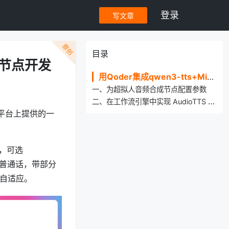
登录
写文章
原创
目录
音频节点开发
用Qoder集成qwen3-tts+MinIO完成超拟人音频节点开发
一、为超拟人音频合成节点配置参数
二、在工作流引擎中实现 AudioTTS 节点的执行逻辑
炼平台上提供的一
e，可选
标准普通话，带部分
是自适应。