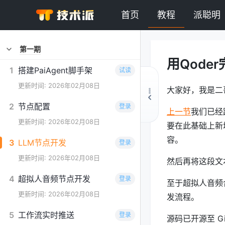
首页
教程
派聪明
第一期
用Qode
1
搭建PaiAgent脚手架
试读
更新时间: 2026年02月08日
大家好，我是二
2
节点配置
登录
上一节
我们已经
更新时间: 2026年02月08日
要在此基础上新
容。
3
LLM节点开发
登录
更新时间: 2026年02月08日
然后再将这段文
4
超拟人音频节点开发
登录
至于超拟人音频
更新时间: 2026年02月08日
发流程。
5
工作流实时推送
登录
源码已开源至 Gi