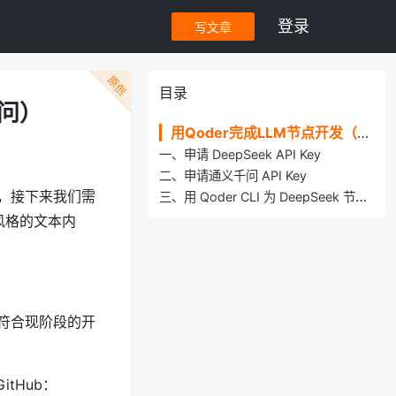
登录
写文章
原创
目录
千问）
用Qoder完成LLM节点开发（DeepSeek+通义千问）
一、申请 DeepSeek API Key
二、申请通义千问 API Key
，接下来我们需
三、用 Qoder CLI 为 DeepSeek 节点增加基本配置
风格的文本内
符合现阶段的开
itHub：