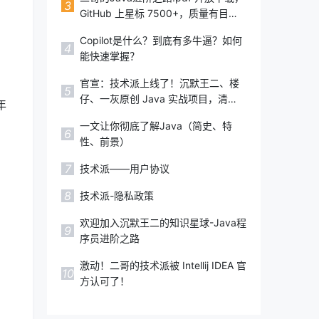
2022,IDEA注册码,IDEA永久破
3
GitHub 上星标 7500+，质量有目共
解,Pycharm激活码,Webstorm激活码
睹，太赞了！
Copilot是什么？到底有多牛逼？如何
4
能快速掌握？
官宣：技术派上线了！沉默王二、楼
5
仔、一灰原创 Java 实战项目，清
年
新、高级、上档次！
一文让你彻底了解Java（简史、特
6
性、前景）
7
技术派——用户协议
8
技术派-隐私政策
欢迎加入沉默王二的知识星球-Java程
9
序员进阶之路
激动！二哥的技术派被 Intellij IDEA 官
10
方认可了！