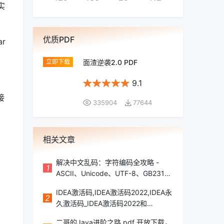
实
优质PDF
r
面渣逆袭2.0 PDF
9.1
接
335904
77644
相关文章
。
解决中文乱码：字符编码全攻略 -
1
ASCII、Unicode、UTF-8、GB2312
详解
IDEA激活码,IDEA激活码2022,IDEA永
2
久激活码_IDEA激活码2022和
2023IDEA激活码,IDEA激活码
二哥的Java进阶之路.pdf 开放下载，