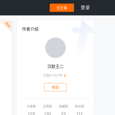
登录
写文章
原创
作者介绍
沉默王二
已加入1311天
教程
文章数
点赞数
收藏数
粉丝数
129
130
25
112