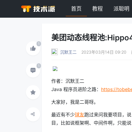
首页
教程
派聪明
美团动态线程池:Hipp
沉默王二
2023年03月14日 09:20
作者：沉默王二
Java 程序员进阶之路：
https://tobeb
大家好，我是二哥呀。
最近有不少
球友
跑过来问我要项目，说
目，比如说框架啊、中间件啊，只能说