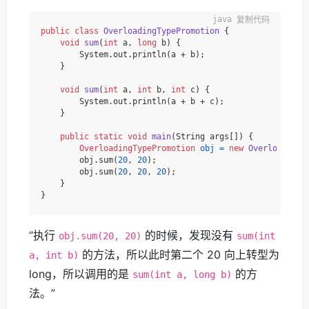
复制代码
public
class
OverloadingTypePromotion
 {

void
sum
(
int
 a, 
long
 b)
 {

        System.out.println(a + b);

    }

void
sum
(
int
 a, 
int
 b, 
int
 c)
 {

        System.out.println(a + b + c);

    }

public
static
void
main
(String args[])
 {

OverloadingTypePromotion
obj
=
new
OverloadingT
        obj.sum(
20
, 
20
);

        obj.sum(
20
, 
20
, 
20
);

    }

“执行
的时候，发现没有
obj.sum(20, 20)
sum(int
的方法，所以此时第二个 20 向上转型为
a, int b)
long，所以调用的是
的方
sum(int a, long b)
法。”