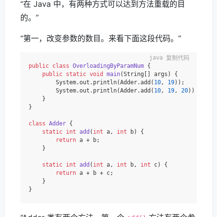
“在 Java 中，有两种方式可以达到方法重载的目
的。”
“第一，改变参数的数目。来看下面这段代码。”
复制代码
public
class
OverloadingByParamNum
 {

public
static
void
main
(String[] args)
 {

        System.out.println(Adder.add(
10
, 
19
));

        System.out.println(Adder.add(
10
, 
19
, 
20
));

    }

}

class
Adder
 {

static
int
add
(
int
 a, 
int
 b)
 {

return
 a + b;

    }

static
int
add
(
int
 a, 
int
 b, 
int
 c)
 {

return
 a + b + c;

    }
