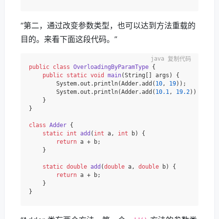
“第二，通过改变参数类型，也可以达到方法重载的
目的。来看下面这段代码。”
复制代码
public
class
OverloadingByParamType
 {

public
static
void
main
(String[] args)
 {

        System.out.println(Adder.add(
10
, 
19
));

        System.out.println(Adder.add(
10.1
, 
19.2
));

    }

}

class
Adder
 {

static
int
add
(
int
 a, 
int
 b)
 {

return
 a + b;

    }

static
double
add
(
double
 a, 
double
 b)
 {

return
 a + b;

    }
