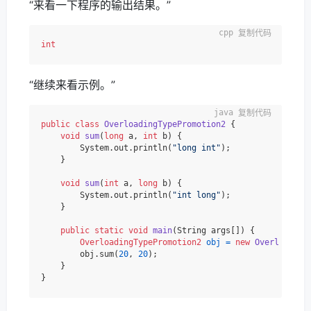
“来看一下程序的输出结果。”
复制代码
int
“继续来看示例。”
复制代码
public
class
OverloadingTypePromotion2
 {

void
sum
(
long
 a, 
int
 b)
 {

        System.out.println(
"long int"
);

    }

void
sum
(
int
 a, 
long
 b)
 {

        System.out.println(
"int long"
);

    }

public
static
void
main
(String args[])
 {

OverloadingTypePromotion2
obj
=
new
Overloading
        obj.sum(
20
, 
20
);

    }
