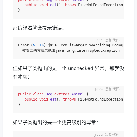
public
void
eat
()
throws
 FileNotFoundException, Inter
那编译器就会提示错误：
复制代码
Error:(
9
, 
16
) java: com.itwanger.overriding.Dog中的
eat
(
但如果子类抛出的是一个 unchecked 异常，那就没
有冲突：
复制代码
public
class
Dog
extends
Animal
 {

public
void
eat
()
throws
 FileNotFoundException, Illeg
如果子类抛出的是一个更高级别的异常：
复制代码