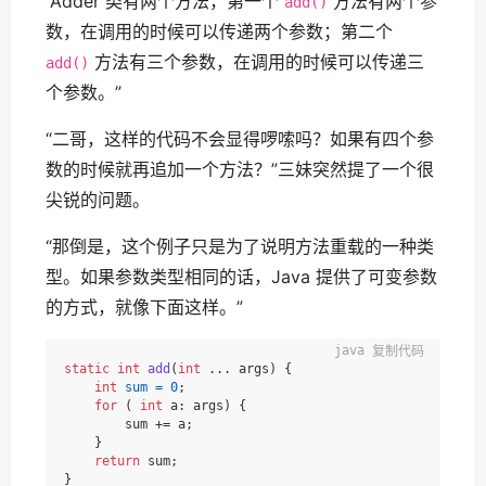
“Adder 类有两个方法，第一个
方法有两个参
add()
数，在调用的时候可以传递两个参数；第二个
方法有三个参数，在调用的时候可以传递三
add()
个参数。”
“二哥，这样的代码不会显得啰嗦吗？如果有四个参
数的时候就再追加一个方法？”三妹突然提了一个很
尖锐的问题。
“那倒是，这个例子只是为了说明方法重载的一种类
型。如果参数类型相同的话，Java 提供了可变参数
的方式，就像下面这样。”
复制代码
static
int
add
(
int
 ... args)
 {

int
sum
=
0
;

for
 ( 
int
 a: args) {

        sum += a;

    }

return
 sum;
