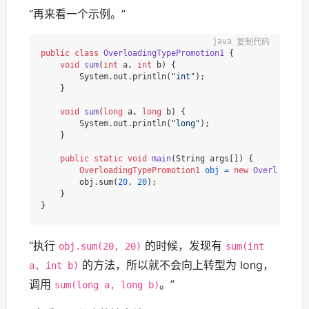
“再来看一个示例。”
复制代码
public
class
OverloadingTypePromotion1
 {

void
sum
(
int
 a, 
int
 b)
 {

        System.out.println(
"int"
);

    }

void
sum
(
long
 a, 
long
 b)
 {

        System.out.println(
"long"
);

    }

public
static
void
main
(String args[])
 {

OverloadingTypePromotion1
obj
=
new
Overloading
        obj.sum(
20
, 
20
);

    }

“执行
的时候，发现有
obj.sum(20, 20)
sum(int
的方法，所以就不会向上转型为 long，
a, int b)
调用
。”
sum(long a, long b)