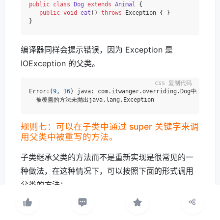
public
class
Dog
extends
Animal
 {

public
void
eat
()
throws
 Exception { }

编译器同样会提示错误，因为 Exception 是
IOException 的父类。
复制代码
Error:(
9
, 
16
) java: com.itwanger.overriding.Dog中的
eat
(
规则七：可以在子类中通过 super 关键字来调
用父类中被重写的方法。
子类继承父类的方法而不是重新实现是很常见的一
种做法，在这种情况下，可以按照下面的形式调用
父类的方法：
复制代码
super