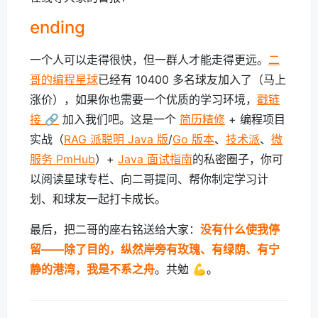
ending
一个人可以走得很快，但一群人才能走得更远。
二
哥的编程星球
已经有 10400 多名球友加入了（马上
涨价），如果你也需要一个优质的学习环境，
戳链
接 🔗
加入我们吧。这是一个
简历精修
+ 编程项目
实战（
RAG 派聪明 Java 版
/
Go 版本
、
技术派
、
微
服务 PmHub
）+
Java 面试指南
的私密圈子，你可
以阅读星球专栏、向二哥提问、帮你制定学习计
划、和球友一起打卡成长。
最后，把二哥的座右铭送给大家：
没有什么使我停
留——除了目的，纵然岸旁有玫瑰、有绿荫、有宁
静的港湾，我是不系之舟
。共勉 💪。