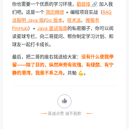
你也需要一个优质的学习环境，
戳链接 🔗
加入我
们吧。这是一个
简历精修
+ 编程项目实战（
RAG
派聪明 Java 版
/
Go 版本
、
技术派
、
微服务
PmHub
）+
Java 面试指南
的私密圈子，你可以阅
读星球专栏、向二哥提问、帮你制定学习计划、和
球友一起打卡成长。
最后，把二哥的座右铭送给大家：
没有什么使我停
留——除了目的，纵然岸旁有玫瑰、有绿荫、有宁
静的港湾，我是不系之舟
。共勉 💪。
真诚点赞 诚不我欺