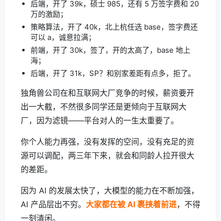
后端，开了 39k，硕士 985，还有 5 万签字费和 20
万的激励；
策略算法，开了 40k，北上杭任选 base，签字费还
可以 a，诚意拉满；
前端，开了 30k，签了，开的太高了，base 地上
海；
后端，开了 31k，SP？和别家差距有点多，拒了。
独角兽公司在和互联网大厂竞争的时候，薪资要开
出一大截，不然很多同学还是更倾向于互联网大
厂，因为滤镜——平台对人的一生太重要了。
你个人能力再强，没有发挥的空间，没有充足的资
源可以调配，两三年下来，就会和同龄人拉开很大
的差距。
因为 AI 的发展太快了，大模型的能力在不断加强，
AI 产品层出不穷。
大家都在被 AI 裹挟着前进
，不得
一刻清闲。