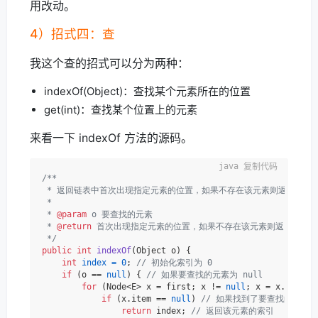
用改动。
4）招式四：查
我这个查的招式可以分为两种：
indexOf(Object)：查找某个元素所在的位置
get(int)：查找某个位置上的元素
来看一下 indexOf 方法的源码。
复制代码
/**

 * 返回链表中首次出现指定元素的位置，如果不存在该元素则返回 -1。
 *

 * 
@param
 o 要查找的元素

 * 
@return
 首次出现指定元素的位置，如果不存在该元素则返回 -1

 */
public
int
indexOf
(Object o)
 {

int
index
=
0
; 
// 初始化索引为 0
if
 (o == 
null
) { 
// 如果要查找的元素为 null
for
 (Node<E> x = first; x != 
null
; x = x.next) 
if
 (x.item == 
null
) 
// 如果找到了要查找的元素
return
 index; 
// 返回该元素的索引