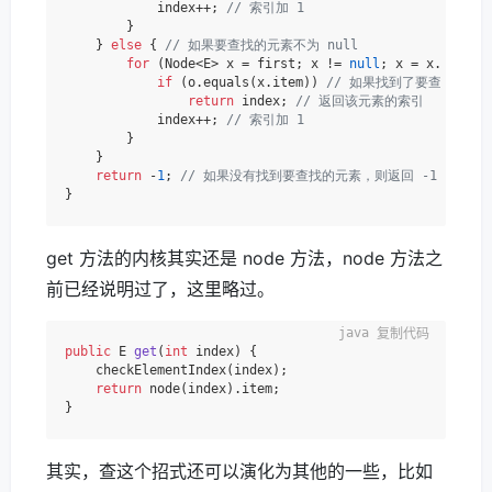
            index++; 
// 索引加 1
        }

    } 
else
 { 
// 如果要查找的元素不为 null
for
 (Node<E> x = first; x != 
null
; x = x.next) 
if
 (o.equals(x.item)) 
// 如果找到了要查找的元
return
 index; 
// 返回该元素的索引
            index++; 
// 索引加 1
        }

    }

return
 -
1
; 
// 如果没有找到要查找的元素，则返回 -1
get 方法的内核其实还是 node 方法，node 方法之
前已经说明过了，这里略过。
复制代码
public
 E 
get
(
int
 index)
 {

    checkElementIndex(index);

return
 node(index).item;

其实，查这个招式还可以演化为其他的一些，比如