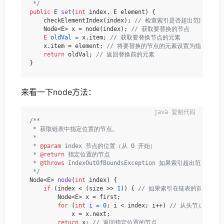
 */
public
 E 
set
(
int
 index, E element)
 {

    checkElementIndex(index); 
// 检查索引是否超出范围
    Node<E> x = node(index); 
// 获取要替换的节点
E
oldVal
=
 x.item; 
// 获取要替换节点的元素
    x.item = element; 
// 将要替换的节点的元素设置为指定元素
return
 oldVal; 
// 返回替换前的元素
来看一下node方法：
复制代码
/**

 * 获取链表中指定位置的节点。

 *

 * 
@param
 index 节点的位置（从 0 开始）

 * 
@return
 指定位置的节点

 * 
@throws
 IndexOutOfBoundsException 如果索引超出范围（index
 */
Node<E> 
node
(
int
 index)
 {

if
 (index < (size >> 
1
)) { 
// 如果索引在链表的前半部分
        Node<E> x = first;

for
 (
int
i
=
0
; i < index; i++) 
// 从头节点开始
            x = x.next;

return
 x; 
// 返回指定位置的节点