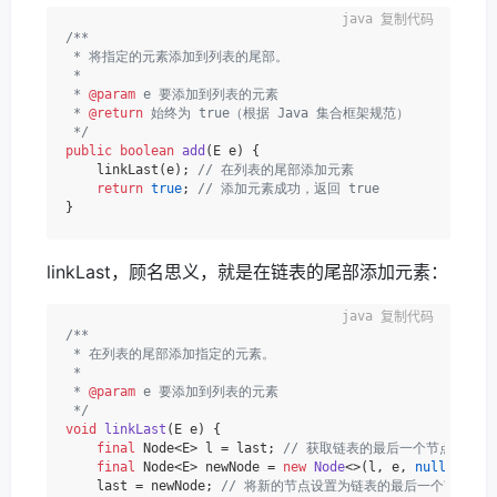
复制代码
/**

 * 将指定的元素添加到列表的尾部。

 *

 * 
@param
 e 要添加到列表的元素

 * 
@return
 始终为 true（根据 Java 集合框架规范）

 */
public
boolean
add
(E e)
 {

    linkLast(e); 
// 在列表的尾部添加元素
return
true
; 
// 添加元素成功，返回 true
linkLast，顾名思义，就是在链表的尾部添加元素：
复制代码
/**

 * 在列表的尾部添加指定的元素。

 *

 * 
@param
 e 要添加到列表的元素

 */
void
linkLast
(E e)
 {

final
 Node<E> l = last; 
// 获取链表的最后一个节点
final
 Node<E> newNode = 
new
Node
<>(l, e, 
null
); 
//
    last = newNode; 
// 将新的节点设置为链表的最后一个节点