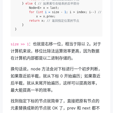
    } 
else
 { 
// 如果索引在链表的后半部分
        Node<E> x = last;

for
 (
int
i
=
 size - 
1
; i > index; i--) 
// 从尾
            x = x.prev;

return
 x; 
// 返回指定位置的节点
    }

：也就是右移一位，相当于除以 2。对于
size >> 1
计算机来说，移位比除法运算效率更高，因为数据
在计算机内部都是以二进制存储的。
换句话说，node 方法会对下标进行一个初步判断，
如果靠近前半截，就从下标 0 开始遍历；如果靠近
后半截，就从末尾开始遍历，这样可以提高效率，
最大能提高一半的效率。
找到指定下标的节点就简单了，直接把原有节点的
元素替换成新的节点就 OK 了，prev 和 next 都不