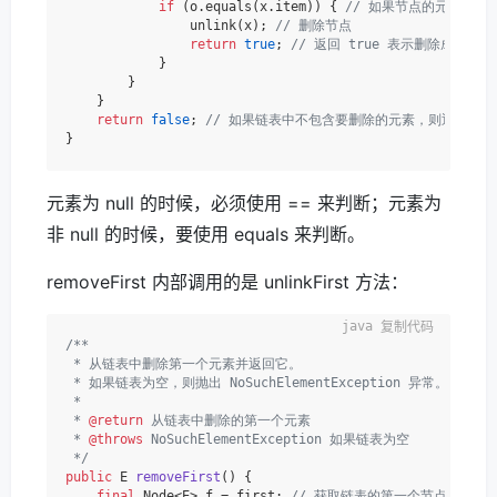
if
 (o.equals(x.item)) { 
// 如果节点的元素等于
                unlink(x); 
// 删除节点
return
true
; 
// 返回 true 表示删除成功
            }

        }

    }

return
false
; 
// 如果链表中不包含要删除的元素，则返回 fa
元素为 null 的时候，必须使用 == 来判断；元素为
非 null 的时候，要使用 equals 来判断。
removeFirst 内部调用的是 unlinkFirst 方法：
复制代码
/**

 * 从链表中删除第一个元素并返回它。

 * 如果链表为空，则抛出 NoSuchElementException 异常。

 *

 * 
@return
 从链表中删除的第一个元素

 * 
@throws
 NoSuchElementException 如果链表为空

 */
public
 E 
removeFirst
()
 {

final
 Node<E> f = first; 
// 获取链表的第一个节点