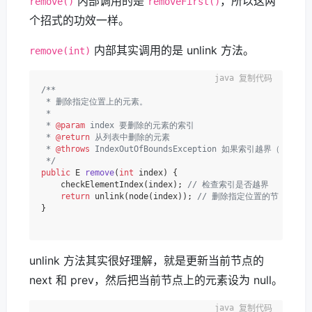
内部调用的是
，所以这两
remove()
removeFirst()
个招式的功效一样。
内部其实调用的是 unlink 方法。
remove(int)
复制代码
/**

 * 删除指定位置上的元素。

 *

 * 
@param
 index 要删除的元素的索引

 * 
@return
 从列表中删除的元素

 * 
@throws
 IndexOutOfBoundsException 如果索引越界（index &l
 */
public
 E 
remove
(
int
 index)
 {

    checkElementIndex(index); 
// 检查索引是否越界
return
 unlink(node(index)); 
// 删除指定位置的节点，并
}

unlink 方法其实很好理解，就是更新当前节点的
next 和 prev，然后把当前节点上的元素设为 null。
复制代码