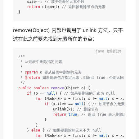
    size--; 
// 减少链表的元素个数
return
 element; 
// 返回被删除节点的元素
remove(Object) 内部也调用了 unlink 方法，只不
过在此之前要先找到元素所在的节点：
复制代码
/**

 * 从链表中删除指定元素。

 *

 * 
@param
 o 要从链表中删除的元素

 * 
@return
 如果链表包含指定元素，则返回 true；否则返回 false

 */
public
boolean
remove
(Object o)
 {

if
 (o == 
null
) { 
// 如果要删除的元素为 null
for
 (Node<E> x = first; x != 
null
; x = x.next) 
if
 (x.item == 
null
) { 
// 如果节点的元素为 nul
                unlink(x); 
// 删除节点
return
true
; 
// 返回 true 表示删除成功
            }

        }

    } 
else
 { 
// 如果要删除的元素不为 null
for
 (Node<E> x = first; x != 
null
; x = x.next) 