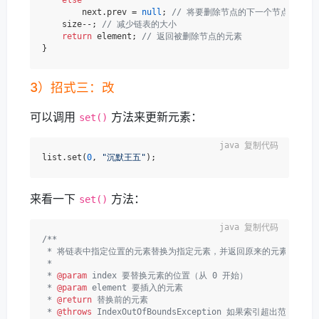
else
        next.prev = 
null
; 
// 将要删除节点的下一个节点的前驱设
    size--; 
// 减少链表的大小
return
 element; 
// 返回被删除节点的元素
3）招式三：改
可以调用
方法来更新元素：
set()
复制代码
list.set(
0
, 
"沉默王五"
来看一下
方法：
set()
复制代码
/**

 * 将链表中指定位置的元素替换为指定元素，并返回原来的元素。

 *

 * 
@param
 index 要替换元素的位置（从 0 开始）

 * 
@param
 element 要插入的元素

 * 
@return
 替换前的元素

 * 
@throws
 IndexOutOfBoundsException 如果索引超出范围（index