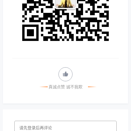
真诚点赞 诚不我欺