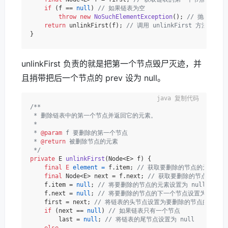
if
 (f == 
null
) 
// 如果链表为空
throw
new
NoSuchElementException
(); 
// 抛出 NoSu
return
 unlinkFirst(f); 
// 调用 unlinkFirst 方法
unlinkFirst 负责的就是把第一个节点毁尸灭迹，并
且捎带把后一个节点的 prev 设为 null。
复制代码
/**

 * 删除链表中的第一个节点并返回它的元素。

 *

 * 
@param
 f 要删除的第一个节点

 * 
@return
 被删除节点的元素

 */
private
 E 
unlinkFirst
(Node<E> f)
 {

final
E
element
=
 f.item; 
// 获取要删除的节点的元素
final
 Node<E> next = f.next; 
// 获取要删除的节点的下一
    f.item = 
null
; 
// 将要删除的节点的元素设置为 null
    f.next = 
null
; 
// 将要删除的节点的下一个节点设置为 null
    first = next; 
// 将链表的头节点设置为要删除的节点的下一个
if
 (next == 
null
) 
// 如果链表只有一个节点
        last = 
null
; 
// 将链表的尾节点设置为 null