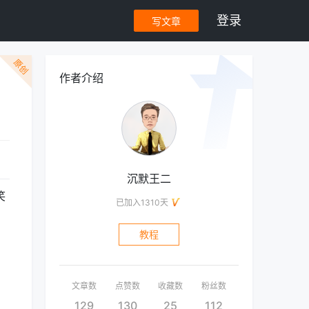
登录
写文章
原创
作者介绍
沉默王二
笑
已加入1310天
教程
文章数
点赞数
收藏数
粉丝数
129
130
25
112