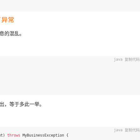
了异常
息的混乱。
复制代码
出，等于多此一举。
复制代码
ut)
throws
 MyBusinessException {
