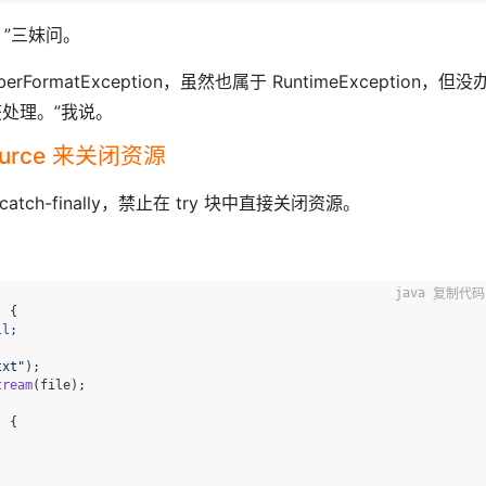
”三妹问。
rmatException，虽然也属于 RuntimeException，但没
获处理。”我说。
source 来关闭资源
ch-finally，禁止在 try 块中直接关闭资源。
复制代码
)
 {

ll
;

txt"
);

tream
(file);

 {
