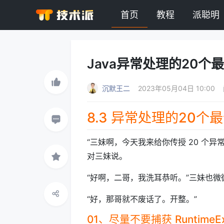
首页
教程
派聪明
Java异常处理的20
沉默王二
2023年05月04日 10:00
8.3 异常处理的20个
“三妹啊，今天我来给你传授 20 个
对三妹说。
“好啊，二哥，我洗耳恭听。”三妹也
“好，那哥就不废话了。开整。”
01、尽量不要捕获 RuntimeExc