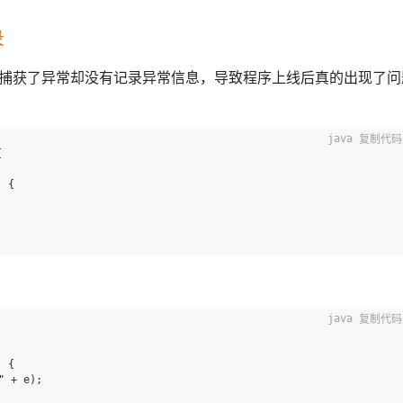
录
捕获了异常却没有记录异常信息，导致程序上线后真的出现了问
复制代码


 {

复制代码
 {

"
 + e);
