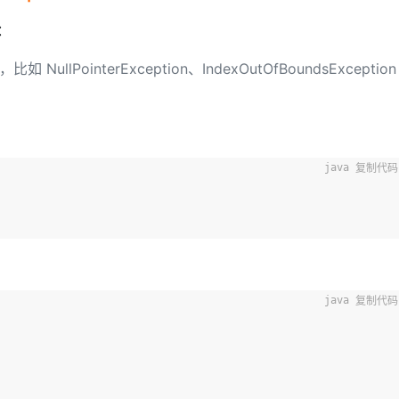
：
，比如 NullPointerException、IndexOutOfBoundsException
。
复制代码
复制代码