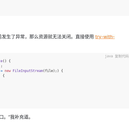
前发生了异常，那么资源就无法关闭。直接使用
try-with-
复制代码
ce
()
 {

;

=
new
FileInputStream
(file);) {

 {

 接口。”我补充道。