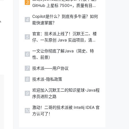
2022,IDEA注册码,IDEA永久破
3
GitHub 上星标 7500+，质量有目共
解,Pycharm激活码,Webstorm激活码
睹，太赞了！
Copilot是什么？到底有多牛逼？如何
4
办
能快速掌握？
官宣：技术派上线了！沉默王二、楼
5
仔、一灰原创 Java 实战项目，清
新、高级、上档次！
一文让你彻底了解Java（简史、特
6
性、前景）
7
技术派——用户协议
8
技术派-隐私政策
欢迎加入沉默王二的知识星球-Java程
9
序员进阶之路
激动！二哥的技术派被 Intellij IDEA 官
10
方认可了！