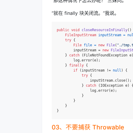
“那这种情况下怎么办呢？”三妹问。
“就在 finally 块关闭流。”我说。
public
void
closeResourceInFinally
()
 
FileInputStream
inputStream
=
nu
try
 {

File
file
=
new
File
(
"./tmp.
        inputStream = 
new
FileInputS
    } 
catch
 (FileNotFoundException e)
        log.error(e);

    } 
finally
 {

if
 (inputStream != 
null
) {

try
 {

                inputStream.close();

            } 
catch
 (IOException e) {
                log.error(e);

            }

        }

    }

03、不要捕获 Throwable