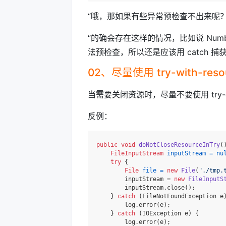
“哦，那如果有些异常预检查不出来呢？
“的确会存在这样的情况，比如说 NumberFo
法预检查，所以还是应该用 catch 捕
02、尽量使用 try-with-re
当需要关闭资源时，尽量不要使用 try-cat
反例：
public
void
doNotCloseResourceInTry
(
FileInputStream
inputStream
=
nu
try
 {

File
file
=
new
File
(
"./tmp.
        inputStream = 
new
FileInputS
        inputStream.close();

    } 
catch
 (FileNotFoundException e)
        log.error(e);

    } 
catch
 (IOException e) {

        log.error(e);
