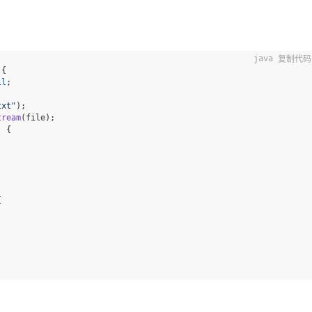
复制代码
{

ll
;

txt"
);

tream
(file);

 {


