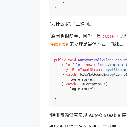
    }

“为什么呢？”三妹问。
“原因也很简单，因为一旦
之
close()
resource
来处理是最佳方式。”我说。
public
void
automaticallyCloseResour
File
file
=
new
File
(
"./tmp.txt"
)
try
 (
FileInputStream
inputStream
    } 
catch
 (FileNotFoundException e)
        log.error(e);

    } 
catch
 (IOException e) {

        log.error(e);

    }

“除非资源没有实现 AutoCloseable