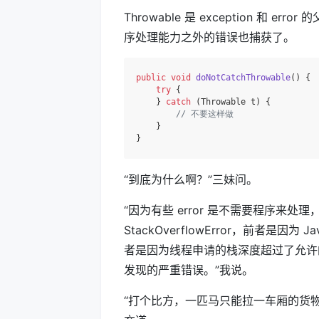
Throwable 是 exception 和 e
序处理能力之外的错误也捕获了。
public
void
doNotCatchThrowable
()
 {

try
 {

    } 
catch
 (Throwable t) {

// 不要这样做
    }

“到底为什么啊？”三妹问。
“因为有些 error 是不需要程序来处理，
StackOverflowError，前者
者是因为线程申请的栈深度超过了允许
发现的严重错误。”我说。
“打个比方，一匹马只能拉一车厢的货物