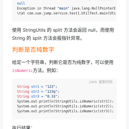
null
Exception in thread 
"main"
 java.lang.NullPointerExceptio
\tat com.sue.jump.service.test1.UtilTest.main(UtilTest.
使用 StringUtils 的 split 方法会返回 null，而使用
String 的 split 方法会报指针异常。
判断是否纯数字
给定一个字符串，判断它是否为纯数字，可以使用
方法。例如：
isNumeric
复制代码
String
str1
=
"123"
String
str2
=
"123q"
String
str3
=
"0.33"
;

System.out.println(StringUtils.isNumeric(str1));

System.out.println(StringUtils.isNumeric(str2));

执行结果：