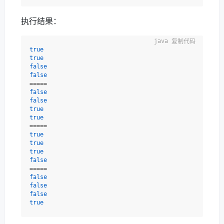
执行结果：
复制代码
true
true
false
false
false
false
true
true
true
true
true
false
false
false
false
true