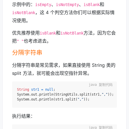
示例中的：
、
、
和
isEmpty
isNotEmpty
isBlank
，这 4 个判空方法你们可以根据实际情
isNotBlank
况使用。
优先推荐使用
和
方法，因为它会
isBlank
isNotBlank
把
也考虑进去。
" "
分隔字符串
分隔字符串是常见需求，如果直接使用 String 类的
split 方法，就可能会出现空指针异常。
复制代码
String
str1
=
null
;

System.out.println(StringUtils.split(str1,
","
));

System.out.println(str1.split(
","
执行结果：
复制代码