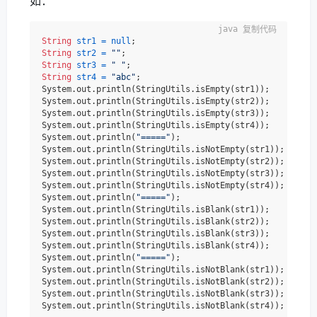
如：
复制代码
String
str1
=
null
String
str2
=
""
String
str3
=
" "
String
str4
=
"abc"
;

System.out.println(StringUtils.isEmpty(str1));

System.out.println(StringUtils.isEmpty(str2));

System.out.println(StringUtils.isEmpty(str3));

System.out.println(StringUtils.isEmpty(str4));

System.out.println(
"====="
);

System.out.println(StringUtils.isNotEmpty(str1));

System.out.println(StringUtils.isNotEmpty(str2));

System.out.println(StringUtils.isNotEmpty(str3));

System.out.println(StringUtils.isNotEmpty(str4));

System.out.println(
"====="
);

System.out.println(StringUtils.isBlank(str1));

System.out.println(StringUtils.isBlank(str2));

System.out.println(StringUtils.isBlank(str3));

System.out.println(StringUtils.isBlank(str4));

System.out.println(
"====="
);

System.out.println(StringUtils.isNotBlank(str1));

System.out.println(StringUtils.isNotBlank(str2));

System.out.println(StringUtils.isNotBlank(str3));
