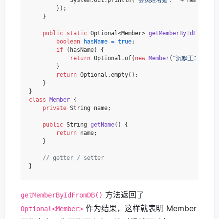
        });

    }

public
static
 Optional<Member> 
getMemberByIdFromDB
(
boolean
hasName
=
true
;

if
 (hasName) {

return
 Optional.of(
new
Member
(
"沉默王二"
));

        }

return
 Optional.empty();

    }

class
Member
 {

private
 String name;

public
 String 
getName
()
 {

return
 name;

    }

// getter / setter
方法返回了
getMemberByIdFromDB()
作为结果，这样就表明 Member
Optional<Member>