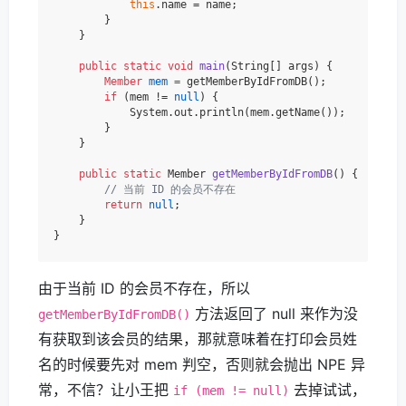
this
.name = name;

        }

    }

public
static
void
main
(String[] args)
 {

Member
mem
=
 getMemberByIdFromDB();

if
 (mem != 
null
) {

            System.out.println(mem.getName());

        }

    }

public
static
 Member 
getMemberByIdFromDB
()
 {

// 当前 ID 的会员不存在
return
null
;

    }

由于当前 ID 的会员不存在，所以
方法返回了 null 来作为没
getMemberByIdFromDB()
有获取到该会员的结果，那就意味着在打印会员姓
名的时候要先对 mem 判空，否则就会抛出 NPE 异
常，不信？让小王把
去掉试试，
if (mem != null)