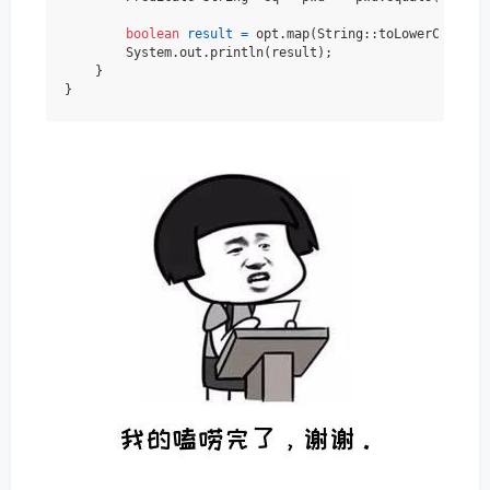
boolean
result
=
 opt.map(String::toLowerCase).f
        System.out.println(result);

    }
