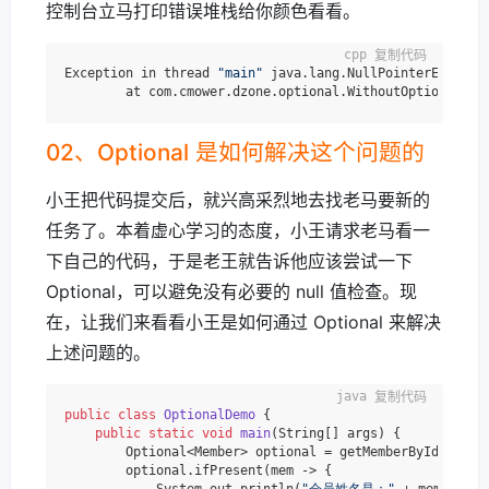
控制台立马打印错误堆栈给你颜色看看。
复制代码
Exception in thread 
"main"
 java.lang.NullPointerExceptio
	at com.cmower.dzone.optional.WithoutOptionalDem
02、Optional 是如何解决这个问题的
小王把代码提交后，就兴高采烈地去找老马要新的
任务了。本着虚心学习的态度，小王请求老马看一
下自己的代码，于是老王就告诉他应该尝试一下
Optional，可以避免没有必要的 null 值检查。现
在，让我们来看看小王是如何通过 Optional 来解决
上述问题的。
复制代码
public
class
OptionalDemo
 {

public
static
void
main
(String[] args)
 {

        Optional<Member> optional = getMemberByIdFromDB(
        optional.ifPresent(mem -> {

            System.out.println(
"会员姓名是："
 + mem.getNa