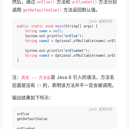
然后，通过
方法和
方法分别
orElse()
orElseGet()
调用
方法返回默认值。
getDefaultValue()
复制代码
public
static
void
main
(String[] args)
 {

String
name
=
null
;

    System.out.println(
"orElse"
);

String
name2
=
 Optional.ofNullable(name).orElse(getD
    System.out.println(
"orElseGet"
);

String
name3
=
 Optional.ofNullable(name).orElseGet(O
注：
是 Java 8 引入的语法，方法名
类名 :: 方法名
后面是没有
的，表明该方法并不一定会被调用。
()
输出结果如下所示：
复制代码
orElse

getDefaultValue

orElseGet
