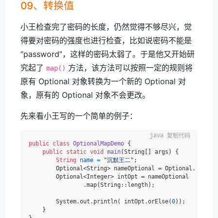
09、转换值
小王检查完了密码的长度，仍然觉得不够尽兴，觉
得要对密码的强度也进行检查，比如说密码不能是
“password”，这样的密码太弱了。于是他又开始研
究起了
方法，该方法可以按照一定的规则将
map()
原有 Optional 对象转换为一个新的 Optional 对
象，原有的 Optional 对象不会更改。
先来看小王写的一个简单的例子：
复制代码
public
class
OptionalMapDemo
 {

public
static
void
main
(String[] args)
 {

String
name
=
"沉默王二"
;

        Optional<String> nameOptional = Optional.of(name
        Optional<Integer> intOpt = nameOptional

                .map(String::length);

        System.out.println( intOpt.orElse(
0
));

    }
