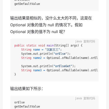
输出结果是相似的，没什么太大的不同，这是在
Optional 对象的值为 null 的情况下。假如
Optional 对象的值不为 null 呢？
复制代码
public
static
void
main
(String[] args)
 {

String
name
=
"沉默王三"
;

    System.out.println(
"orElse"
);

String
name2
=
 Optional.ofNullable(name).orElse(getD
    System.out.println(
"orElseGet"
);

String
name3
=
 Optional.ofNullable(name).orElseGet(O
输出结果如下所示：
复制代码
orElse

getDefaultValue
