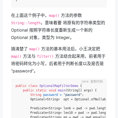
在上面这个例子中，
方法的参数
map()
，意味着要 将原有的字符串类型的
String::length
Optional 按照字符串长度重新生成一个新的
Optional 对象，类型为 Integer。
搞清楚了
方法的基本用法后，小王决定把
map()
方法与
方法结合起来用，前者用于
map()
filter()
将密码转化为小写，后者用于判断长度以及是否是
“password”。
复制代码
public
class
OptionalMapFilterDemo
 {

public
static
void
main
(String[] args)
 {

String
password
=
"password"
;

        Optional<String>  opt = Optional.ofNullable(pass
        Predicate<String> len6 = pwd -> pwd.length() > 
        Predicate<String> len10 = pwd -> pwd.length() <
        Predicate<String> eq = pwd -> pwd.equals(
"passw