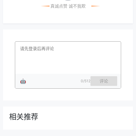
真诚点赞 诚不我欺
🤖
评论
0
/512
相关推荐