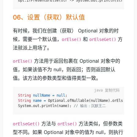
opt.ifPresentOrElse(str -> System.out.println(str.lengt
06、设置（获取）默认值
有时候，我们在创建（获取） Optional 对象的时
候，需要一个默认值，
和
方
orElse()
orElseGet()
法就派上用场了。
方法用于返回包裹在 Optional 对象中的
orElse()
值，如果该值不为 null，则返回；否则返回默认
值。该方法的参数类型和值得类型一致。
复制代码
String
nullName
=
null
String
name
=
 Optional.ofNullable(nullName).orElse(
"沉默
System.out.println(name); 
// 输出：沉默王二
方法与
方法类似，但参数类
orElseGet()
orElse()
型不同。如果 Optional 对象中的值为 null，则执行