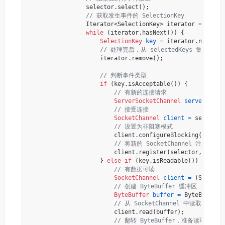
                selector.select();

// 获取发生事件的 SelectionKey
                Iterator<SelectionKey> iterator = select
while
 (iterator.hasNext()) {

SelectionKey
key
=
 iterator.next();

// 处理完后，从 selectedKeys 集合中移
                    iterator.remove();

// 判断事件类型
if
 (key.isAcceptable()) {

// 有新的连接请求
ServerSocketChannel
server
=
 (S
// 接受连接
SocketChannel
client
=
 server.ac
// 设置为非阻塞模式
                        client.configureBlocking(
false
);
// 将新的 SocketChannel 注册到 Se
                        client.register(selector, Select
                    } 
else
if
 (key.isReadable()) {

// 有数据可读
SocketChannel
client
=
 (SocketC
// 创建 ByteBuffer 缓冲区
ByteBuffer
buffer
=
 ByteBuffer.
// 从 SocketChannel 中读取数据并写入
                        client.read(buffer);

// 翻转 ByteBuffer，准备读取