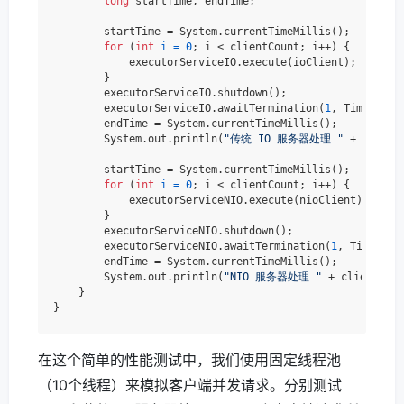
long
 startTime, endTime;

        startTime = System.currentTimeMillis();

for
 (
int
i
=
0
; i < clientCount; i++) {

            executorServiceIO.execute(ioClient);

        }

        executorServiceIO.shutdown();

        executorServiceIO.awaitTermination(
1
, TimeUnit.M
        endTime = System.currentTimeMillis();

        System.out.println(
"传统 IO 服务器处理 "
 + client
        startTime = System.currentTimeMillis();

for
 (
int
i
=
0
; i < clientCount; i++) {

            executorServiceNIO.execute(nioClient);

        }

        executorServiceNIO.shutdown();

        executorServiceNIO.awaitTermination(
1
, TimeUnit.
        endTime = System.currentTimeMillis();

        System.out.println(
"NIO 服务器处理 "
 + clientCoun
    }

在这个简单的性能测试中，我们使用固定线程池
（10个线程）来模拟客户端并发请求。分别测试