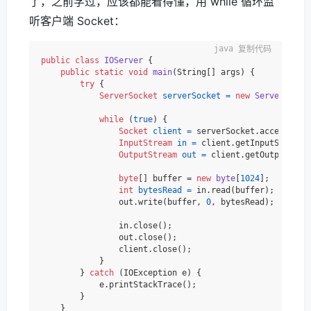
了，之前学过，应该都能看得懂，用 while 循环监
听客户端 Socket：
复制代码
public
class
IOServer
 {

public
static
void
main
(String[] args)
 {

try
 {

ServerSocket
serverSocket
=
new
ServerSocke
while
 (
true
) {

Socket
client
=
 serverSocket.accept();

InputStream
in
=
 client.getInputStream()
OutputStream
out
=
 client.getOutputStrea
byte
[] buffer = 
new
byte
[
1024
];

int
bytesRead
=
 in.read(buffer);

                out.write(buffer, 
0
, bytesRead);

                in.close();

                out.close();

                client.close();

            }

        } 
catch
 (IOException e) {

            e.printStackTrace();

        }

    }
