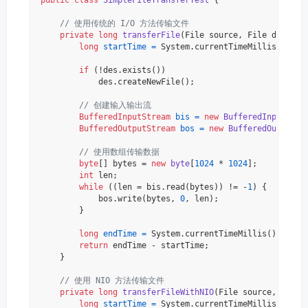
public
class
SimpleFileTransferTest
 {

// 使用传统的 I/O 方法传输文件
private
long
transferFile
(File source, File des)
th
long
startTime
=
 System.currentTimeMillis();

if
 (!des.exists())

            des.createNewFile();

// 创建输入输出流
BufferedInputStream
bis
=
new
BufferedInputStre
BufferedOutputStream
bos
=
new
BufferedOutputSt
// 使用数组传输数据
byte
[] bytes = 
new
byte
[
1024
 * 
1024
];

int
 len;

while
 ((len = bis.read(bytes)) != -
1
) {

            bos.write(bytes, 
0
, len);

        }

long
endTime
=
 System.currentTimeMillis();

return
 endTime - startTime;

    }

// 使用 NIO 方法传输文件
private
long
transferFileWithNIO
(File source, File 
long
startTime
=
 System.currentTimeMillis();
