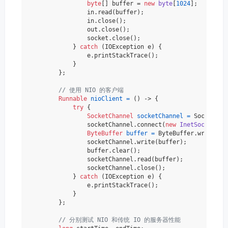
byte
[] buffer = 
new
byte
[
1024
];

                in.read(buffer);

                in.close();

                out.close();

                socket.close();

            } 
catch
 (IOException e) {

                e.printStackTrace();

            }

        };

// 使用 NIO 的客户端
Runnable
nioClient
=
 () -> {

try
 {

SocketChannel
socketChannel
=
 SocketChan
                socketChannel.connect(
new
InetSocketAdd
ByteBuffer
buffer
=
 ByteBuffer.wrap(
"He
                socketChannel.write(buffer);

                buffer.clear();

                socketChannel.read(buffer);

                socketChannel.close();

            } 
catch
 (IOException e) {

                e.printStackTrace();

            }

        };

// 分别测试 NIO 和传统 IO 的服务器性能