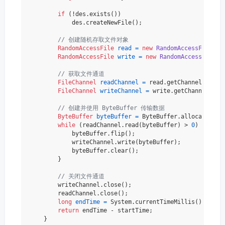
if
 (!des.exists())

            des.createNewFile();

// 创建随机存取文件对象
RandomAccessFile
read
=
new
RandomAccessFile
(so
RandomAccessFile
write
=
new
RandomAccessFile
(d
// 获取文件通道
FileChannel
readChannel
=
 read.getChannel();

FileChannel
writeChannel
=
 write.getChannel();

// 创建并使用 ByteBuffer 传输数据
ByteBuffer
byteBuffer
=
 ByteBuffer.allocate(
102
while
 (readChannel.read(byteBuffer) > 
0
) {

            byteBuffer.flip();

            writeChannel.write(byteBuffer);

            byteBuffer.clear();

        }

// 关闭文件通道
        writeChannel.close();

        readChannel.close();

long
endTime
=
 System.currentTimeMillis();

return
 endTime - startTime;

    }
