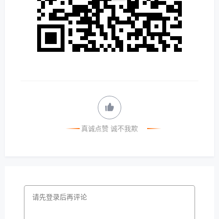
真诚点赞 诚不我欺