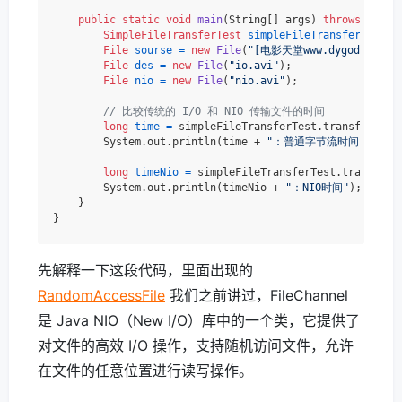
public
static
void
main
(String[] args)
throws
 IOExce
SimpleFileTransferTest
simpleFileTransferTest
=
File
sourse
=
new
File
(
"[电影天堂www.dygod.cn]猜火
File
des
=
new
File
(
"io.avi"
);

File
nio
=
new
File
(
"nio.avi"
);

// 比较传统的 I/O 和 NIO 传输文件的时间
long
time
=
 simpleFileTransferTest.transferFile(
        System.out.println(time + 
"：普通字节流时间"
);

long
timeNio
=
 simpleFileTransferTest.transferFi
        System.out.println(timeNio + 
"：NIO时间"
);

    }

先解释一下这段代码，里面出现的
RandomAccessFile
我们之前讲过，FileChannel
是 Java NIO（New I/O）库中的一个类，它提供了
对文件的高效 I/O 操作，支持随机访问文件，允许
在文件的任意位置进行读写操作。