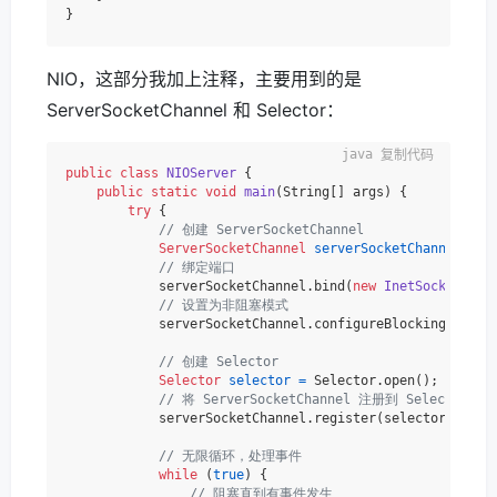
NIO，这部分我加上注释，主要用到的是
ServerSocketChannel 和 Selector：
复制代码
public
class
NIOServer
 {

public
static
void
main
(String[] args)
 {

try
 {

// 创建 ServerSocketChannel
ServerSocketChannel
serverSocketChannel
=
 S
// 绑定端口
            serverSocketChannel.bind(
new
InetSocketAddr
// 设置为非阻塞模式
            serverSocketChannel.configureBlocking(
false
// 创建 Selector
Selector
selector
=
 Selector.open();

// 将 ServerSocketChannel 注册到 Selector，
            serverSocketChannel.register(selector, Selec
// 无限循环，处理事件
while
 (
true
) {

// 阻塞直到有事件发生