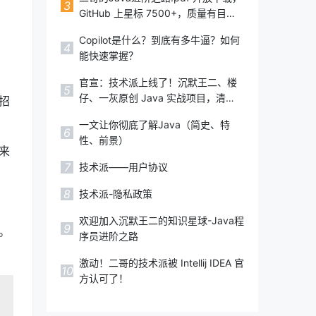
2022,IDEA注册码,IDEA永久破
3
GitHub 上星标 7500+，质量有目共
解,Pycharm激活码,Webstorm激活码
睹，太赞了！
Copilot是什么？到底有多牛逼？如何
4
能快速掌握？
官宣：技术派上线了！沉默王二、楼
5
仔、一灰原创 Java 实战项目，清
招
新、高级、上档次！
一文让你彻底了解Java（简史、特
6
性、前景）
来
7
技术派——用户协议
8
技术派-隐私政策
欢迎加入沉默王二的知识星球-Java程
9
。
序员进阶之路
激动！二哥的技术派被 Intellij IDEA 官
10
方认可了！