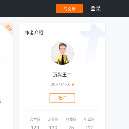
登录
写文章
原创
作者介绍
沉默王二
已加入1310天
教程
的
，
文章数
点赞数
收藏数
粉丝数
129
130
25
112