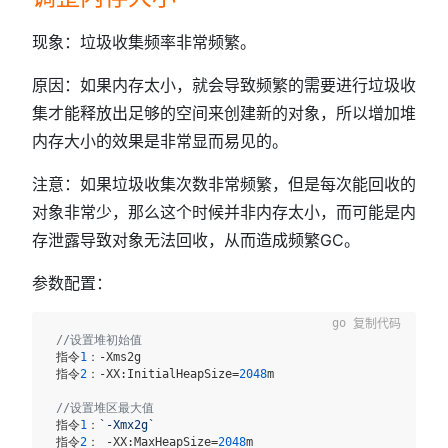
现象：垃圾收集频率非常频繁。
原因：如果内存太小，就会导致频繁的需要进行垃圾收
集才能释放出足够的空间来创建新的对象，所以增加堆
内存大小的效果是非常显而易见的。
注意：如果垃圾收集次数非常频繁，但是每次能回收的
对象非常少，那么这个时候并非内存太小，而可能是内
存泄露导致对象无法回收，从而造成频繁GC。
参数配置：
复制代码
//设置堆初始值
 指令
1
：-Xms2g

 指令
2
：-XX:InitialHeapSize=
2048
m

 ​

//设置堆区最大值
 指令
1
：
`-Xmx2g`
 指令
2
： -XX:MaxHeapSize=
2048
m
