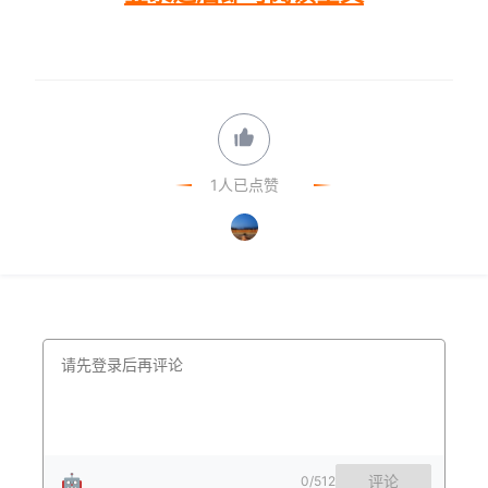
1人已点赞
🤖
评论
0
/512