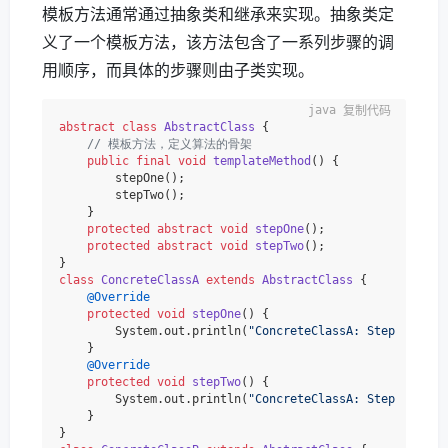
模板方法通常通过抽象类和继承来实现。抽象类定
义了一个模板方法，该方法包含了一系列步骤的调
用顺序，而具体的步骤则由子类实现。
复制代码
abstract
class
AbstractClass
 {

// 模板方法，定义算法的骨架
public
final
void
templateMethod
()
 {

        stepOne();

        stepTwo();

    }

protected
abstract
void
stepOne
()
;

protected
abstract
void
stepTwo
()
;

class
ConcreteClassA
extends
AbstractClass
 {

@Override
protected
void
stepOne
()
 {

        System.out.println(
"ConcreteClassA: Step One"
);

    }

@Override
protected
void
stepTwo
()
 {

        System.out.println(
"ConcreteClassA: Step Two"
);

    }
