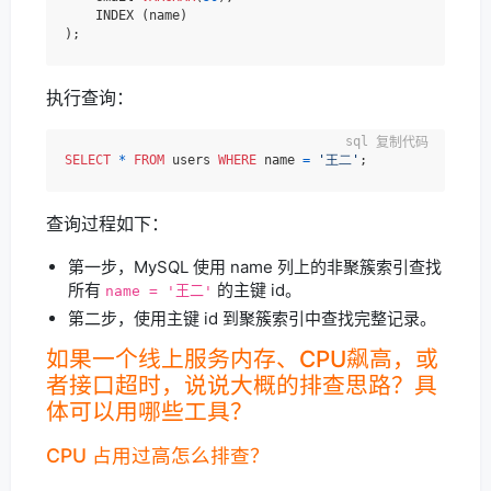
    INDEX (name)

执行查询：
复制代码
SELECT
*
FROM
 users 
WHERE
 name 
=
'王二'
查询过程如下：
第一步，MySQL 使用 name 列上的非聚簇索引查找
所有
的主键 id。
name = '王二'
第二步，使用主键 id 到聚簇索引中查找完整记录。
如果一个线上服务内存、CPU飙高，或
者接口超时，说说大概的排查思路？具
体可以用哪些工具？
CPU 占用过高怎么排查？