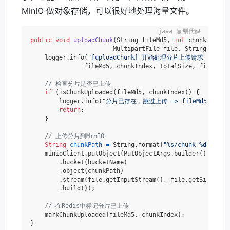
MinIO 做对象存储，可以很好地处理海量文件。
复制代码
public
void
uploadChunk
(String fileMd5, 
int
 chunkIndex,
                       MultipartFile file, String orgTa
    logger.info(
"[uploadChunk] 开始处理分片上传请求 => fileMd5
               fileMd5, chunkIndex, totalSize, fileName)
// 检查分片是否已上传
if
 (isChunkUploaded(fileMd5, chunkIndex)) {

        logger.info(
"分片已存在，跳过上传 => fileMd5: {}, ch
return
;

    }

// 上传分片到MinIO
String
chunkPath
=
 String.format(
"%s/chunk_%d"
, fil
    minioClient.putObject(PutObjectArgs.builder()

        .bucket(bucketName)

        .object(chunkPath)

        .stream(file.getInputStream(), file.getSize(), 
        .build());

// 在Redis中标记分片已上传
    markChunkUploaded(fileMd5, chunkIndex);
