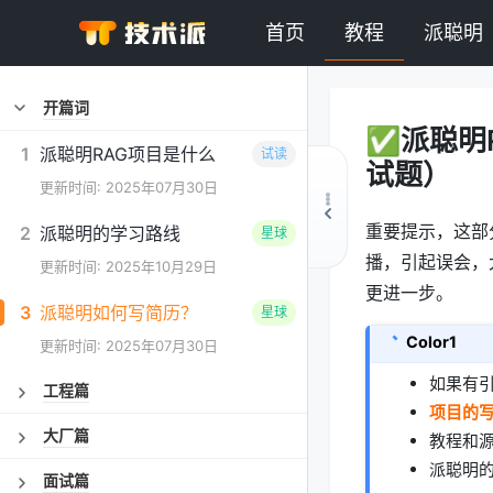
首页
教程
派聪明
开篇词
✅派聪明R
1
派聪明RAG项目是什么
试读
试题）
更新时间: 2025年07月30日
重要提示，这部
2
派聪明的学习路线
星球
播，引起误会，
更新时间: 2025年10月29日
更进一步。
3
派聪明如何写简历？
星球
Color1
更新时间: 2025年07月30日
如果有
工程篇
项目的
大厂篇
教程和
派聪明
面试篇