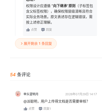
权限设计应遵循
“向下继承”原则
（子标签包
含父标签权限），确保权限层级清晰且符合
实际业务场景。原文表述存在逻辑错误，需
按上述修正理解。
点赞
回复
展开剩余 1 条回复
54
条评论
举头望明月
2026年07月29日 14:17
@派聪明，用户上传得文档是否需要审核？
点赞
回复1