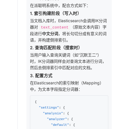
在派聪明系统中，配合方式如下：
1. 索引构建阶段（写入时）
当文档入库时，Elasticsearch会调用IK分词
器对
（原始文本内容）字
text_content
段进行
中文分词
，将长句切分成有意义的词
语，并构建倒排索引。
2. 查询匹配阶段（搜索时）
当用户输入查询关键词（如“沉默王二”）
时，IK分词器同样会对查询文本进行分词，
然后去倒排索引中匹配对应的文档。
3. 配置方式
在Elasticsearch的索引映射（Mapping）
中，为文本字段指定分词器：
{
"settings"
:
{
"analysis"
:
{
"analyzer"
:
{
"default"
:
{