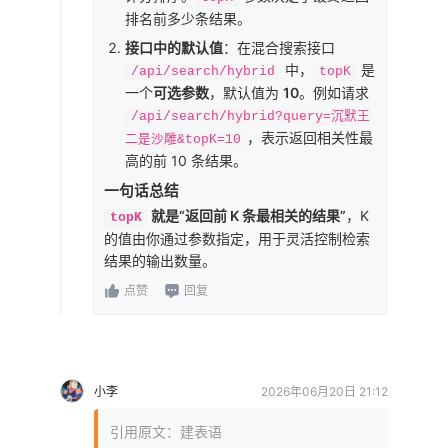
排名前多少条结果。
接口中的默认值
：在混合搜索接口
中，
是
/api/search/hybrid
topK
一个
可选参数
，默认值为
10
。例如请求
/api/search/hybrid?query=沉默王
，表示返回相关性最
二是沙雕&topK=10
高的前 10 条结果。
一句话总结
就是“返回前 K 条最相关的结果”
，K
topK
的值由你通过参数指定，用于灵活控制检索
结果的输出数量。
点赞
回复
小李
2026年06月20日 21:12
引用原文：建表语