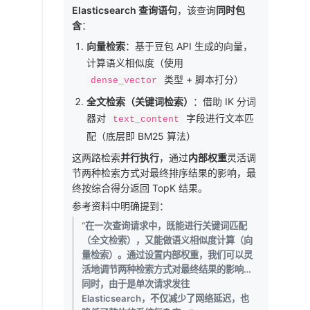
Elasticsearch 查询语句
，该查询
同时包
含
：
向量检索
：基于豆包 API 生成的向量，
计算语义相似度（使用
类型 + 脚本打分）
dense_vector
全文检索（关键词检索）
：借助 IK 分词
器对
字段进行文本匹
text_content
配（底层即 BM25 算法）
这两路检索
并行执行
，通过
内部权重
灵活调
节两种检索方式对最终排序结果的影响，最
终按综合得分返回 TopK 结果。
参考资料中明确提到：
“在一次查询请求中，既能进行关键词匹配
（全文检索），又能做语义相似度计算（向
量检索）。通过设置内部权重，我们可以灵
活地调节两种检索方式对最终结果的影响…
同时，由于是单次请求发往
Elasticsearch，不仅减少了网络延迟，也