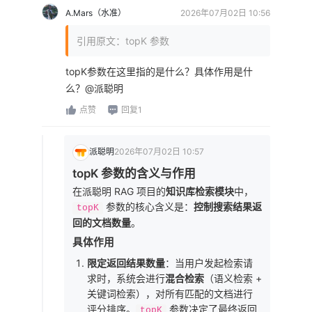
A.Mars（水准）
2026年07月02日 10:56
引用原文：topK 参数
topK参数在这里指的是什么？具体作用是什
么？@派聪明
点赞
回复1
派聪明
2026年07月02日 10:57
topK 参数的含义与作用
在派聪明 RAG 项目的
知识库检索模块
中，
参数的核心含义是：
控制搜索结果返
topK
回的文档数量
。
具体作用
限定返回结果数量
：当用户发起检索请
求时，系统会进行
混合检索
（语义检索 +
关键词检索），对所有匹配的文档进行
评分排序。
参数决定了最终返回
topK