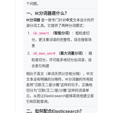
个问题。
一、IK分词器是什么？
IK分词器
是一款专门针对
中文
文本设计的开
源分词工具。它提供了两种分词模式：
（智能分词）
：粗粒度切
ik_smart
分，更注重词语的完整性，适合搜索场
景
（最大词量分词）
：细
ik_max_word
粒度切分，尽可能多地切分出词语，适
合索引构建
相比于英文（单词天然以空格分隔），中文
文本没有明确的分隔符，IK分词器的作用就
是将“沉默王二是沙雕”这样的句子，正确地
切分为“沉默/王二/是/沙雕”这样的词语单
元，从而让Elasticsearch能够高效地建立索
引和匹配查询。
二、如何配合Elasticsearch？