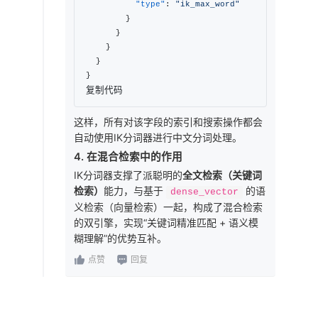
"type"
:
"ik_max_word"
}
}
}
}
}
复制代码
这样，所有对该字段的索引和搜索操作都会
自动使用IK分词器进行中文分词处理。
4. 在混合检索中的作用
IK分词器支撑了派聪明的
全文检索（关键词
检索）
能力，与基于
的语
dense_vector
义检索（向量检索）一起，构成了混合检索
的双引擎，实现“关键词精准匹配 + 语义模
糊理解”的优势互补。
点赞
回复