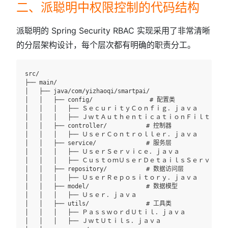
二、派聪明中权限控制的代码结构
派聪明的 Spring Security RBAC 实现采用了非常清晰
的分层架构设计，每个层次都有明确的职责分工。
src/

├── main/

│   ├── java/com/yizhaoqi/smartpai/

│   │   ├── config/                # 配置类

│   │   │   ├── ＳｅｃｕｒｉｔｙＣｏｎｆｉｇ．ｊａｖａ

│   │   │   ├── ＪｗｔＡｕｔｈｅｎｔｉｃａｔｉｏｎＦｉｌｔｅｒ．
│   │   ├── controller/           # 控制器

│   │   │   ├── ＵｓｅｒＣｏｎｔｒｏｌｌｅｒ．ｊａｖａ

│   │   ├── service/              # 服务层

│   │   │   ├── ＵｓｅｒＳｅｒｖｉｃｅ．ｊａｖａ

│   │   │   ├── ＣｕｓｔｏｍＵｓｅｒＤｅｔａｉｌｓＳｅｒｖｉｃ
│   │   ├── repository/           # 数据访问层

│   │   │   ├── ＵｓｅｒＲｅｐｏｓｉｔｏｒｙ．ｊａｖａ

│   │   ├── model/                # 数据模型

│   │   │   ├── Ｕｓｅｒ．ｊａｖａ

│   │   ├── utils/                # 工具类

│   │   │   ├── ＰａｓｓｗｏｒｄＵｔｉｌ．ｊａｖａ

│   │   │   ├── ＪｗｔＵｔｉｌｓ．ｊａｖａ
