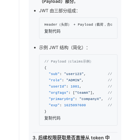
（Payload）部分
。
JWT 由三部分组成：
复制代码
示例 JWT 结构（简化）：
// Payload（claims示例）
{
"sub"
:
"user123"
,
// 用户名（subje
"role"
:
"ADMIN"
,
// 角色
"userId"
:
1001
,
// 用户ID
"orgTags"
:
[
"teamA"
]
,
// 组织标签
"primaryOrg"
:
"companyX"
,
// 主组织
"exp"
:
1625097600
// 过期时间
}
复制代码
3. 后续权限获取是否直接从 token 中