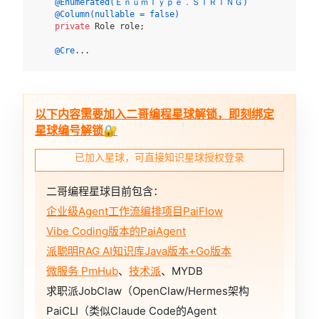
@Enumerated(ＥｎｕｍＴｙｐｅ．ＳＴＲＩＮＧ)
@Column(nullable = false)
private
 Role role;

@Cre
...
以下内容需要加入二哥编程星球解锁，即刻绑定
星球编号解锁🔐
已加入星球，可直接知识星球授权登录
二哥编程星球目前包含：
企业级Agent工作流编排项目PaiFlow
Vibe Coding版本的PaiAgent
派聪明RAG AI知识库Java版本+Go版本
微服务 PmHub
、
技术派
、MYDB
求职派JobClaw（OpenClaw/Hermes架构
PaiCLI（类似Claude Code的Agent