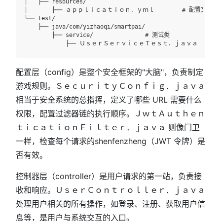
│   ├── resources/

│       ├── ａｐｐｌｉｃａｔｉｏｎ．ｙｍｌ        # 配置文件

└── test/

    ├── java/com/yizhaoqi/smartpai/

        ├── service/               # 测试类

配置层（config）是整个安全框架的"大脑"，负责制定
游戏规则。ＳｅｃｕｒｉｔｙＣｏｎｆｉｇ．ｊａｖａ
相当于安全系统的总指挥，定义了哪些 URL 需要什么
权限，配置过滤器链的执行顺序。ＪｗｔＡｕｔｈｅｎ
ｔｉｃａｔｉｏｎＦｉｌｔｅｒ．ｊａｖａ 则像门卫
一样，检查每个请求的shenfenzheng（JWT 令牌）是
否有效。
控制器层（controller）是用户请求的第一站，负责接
收和响应。ＵｓｅｒＣｏｎｔｒｏｌｌｅｒ．ｊａｖａ
处理用户相关的所有操作，如登录、注册、获取用户信
息等，是用户与系统交互的入口。