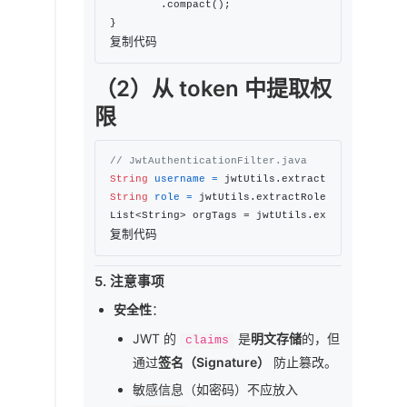
        .compact();

复制代码
（2）从 token 中提取权
限
// JwtAuthenticationFilter.java
String
username
=
 jwtUtils.extractUsernameFrom
String
role
=
 jwtUtils.extractRoleFromToken(to
List<String> orgTags = jwtUtils.extractOrgTags
复制代码
5. 注意事项
安全性
：
JWT 的
是
明文存储
的，但
claims
通过
签名（Signature）
防止篡改。
敏感信息（如密码）不应放入