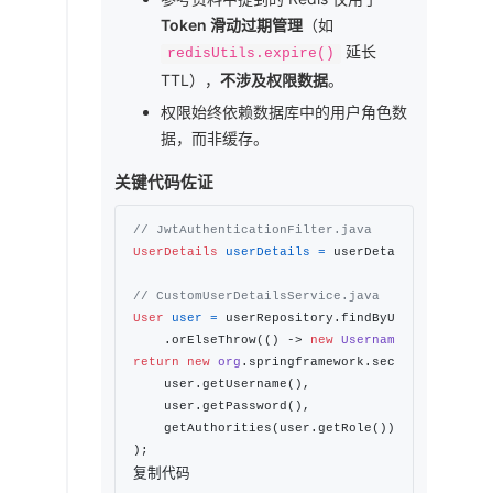
Token 滑动过期管理
（如
延长
redisUtils.expire()
TTL），
不涉及权限数据
。
权限始终依赖数据库中的用户角色数
据，而非缓存。
关键代码佐证
// JwtAuthenticationFilter.java
UserDetails
userDetails
=
 userDetailsService.l
// CustomUserDetailsService.java
User
user
=
 userRepository.findByUsername(user
    .orElseThrow(() -> 
new
UsernameNotFoundExc
return
new
org
.springframework.security.core.us
    user.getUsername(),

    user.getPassword(),

    getAuthorities(user.getRole()) 
// 转换数据库
复制代码