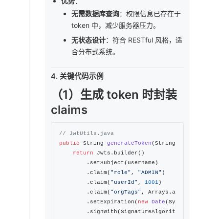
优势
：
无需数据库查询
：权限信息已存在于
token 中，减少服务器压力。
无状态设计
：符合 RESTful 风格，适
合分布式系统。
4. 关键代码示例
（1）生成 token 时封装
claims
// JwtUtils.java
public
 String 
generateToken
(String username)
 {

return
 Jwts.builder()

        .setSubject(username)               
//
        .claim(
"role"
, 
"ADMIN"
)             
//
        .claim(
"userId"
, 
1001
)              
//
        .claim(
"orgTags"
, Arrays.asList(
"teamA
        .setExpiration(
new
Date
(System.currentT
        .signWith(SignatureAlgorithm.HS256, SEC