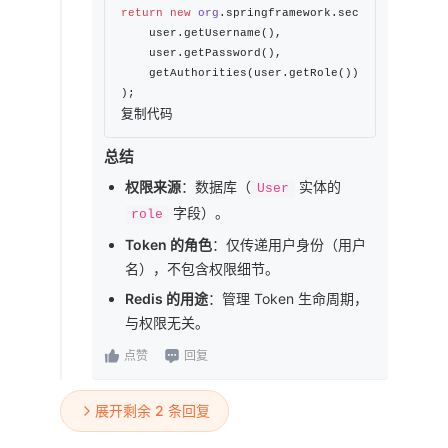
return
new
org
.springframework.security.core.us
    user.getUsername(),

    user.getPassword(),

    getAuthorities(user.getRole()) 
// 转换数据库
复制代码
总结
权限来源
：数据库（
实体的
User
字段）。
role
Token 的角色
：仅传递用户身份（用户
名），不包含权限细节。
Redis 的用途
：管理 Token 生命周期，
与权限无关。
点赞
回复
展开剩余 2 条回复