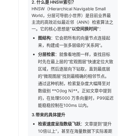
2. 什么是 HNSW索引？
HNSW（Hierarchical Navigable Small
World，分层可导航小世界）是目前业界最
主流的高效近似最近邻（ANN）检索算法之
一。它的核心思想是
“以空间换时间”
：
图结构
：它会把所有的向量节点连接起
来，构建成一张多层级的“关系网”。
分层检索
：就像看地图一样，查找目标
时先在最上层的“宏观图层”快速定位大致
区域，然后逐层向下钻取，直到最底层
的“微观图层”找到最精确的相邻节点。
通过这种机制，检索复杂度大幅降至对
数级别 **O(log N)**。正如文章中提到
的，在处理5000 万条向量时，P99延迟
能稳稳控制在100ms 以内。
3.带来的具体提升
检索速度呈指数级飞跃
：文章提到“提升
10倍以上”，甚至在海量数据下实际差距