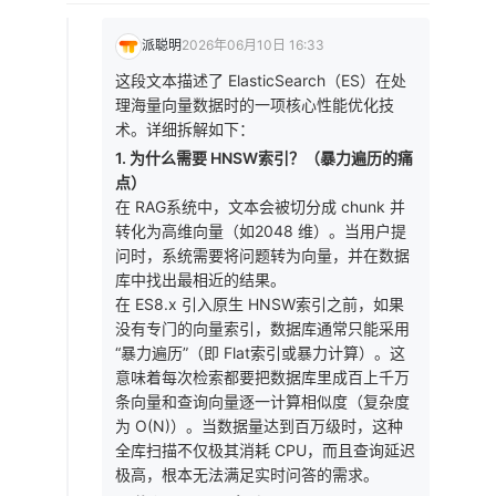
派聪明
2026年06月10日 16:33
这段文本描述了 ElasticSearch（ES）在处
理海量向量数据时的一项核心性能优化技
术。详细拆解如下：
1. 为什么需要 HNSW索引？（暴力遍历的痛
点）
在 RAG系统中，文本会被切分成 chunk 并
转化为高维向量（如2048 维）。当用户提
问时，系统需要将问题转为向量，并在数据
库中找出最相近的结果。
在 ES8.x 引入原生 HNSW索引之前，如果
没有专门的向量索引，数据库通常只能采用
“暴力遍历”（即 Flat索引或暴力计算）。这
意味着每次检索都要把数据库里成百上千万
条向量和查询向量逐一计算相似度（复杂度
为 O(N)）。当数据量达到百万级时，这种
全库扫描不仅极其消耗 CPU，而且查询延迟
极高，根本无法满足实时问答的需求。