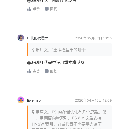
@派聪明 这个前端能实现吗
点赞
回复
山北雨夜漫步
2026年05月02日 13:15
引用原文：“重排模型用的哪个
@派聪明 代码中没用重排模型呀
点赞
回复
liweihao
2026年04月15日 12:09
引用原文：ES 的存储优化有几个思路。第
一，用稠密向量索引。ES 8.x 之后支持
HNSW 索引，向量检索不需要暴力遍历，