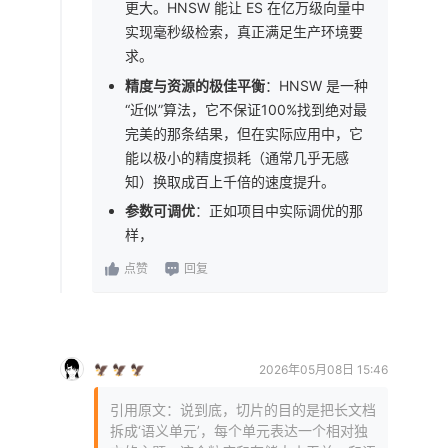
更大。HNSW 能让 ES 在亿万级向量中
实现毫秒级检索，真正满足生产环境要
求。
精度与资源的极佳平衡
：HNSW 是一种
“近似”算法，它不保证100%找到绝对最
完美的那条结果，但在实际应用中，它
能以极小的精度损耗（通常几乎无感
知）换取成百上千倍的速度提升。
参数可调优
：正如项目中实际调优的那
样，
点赞
回复
🦅 🦅 🦅
2026年05月08日 15:46
引用原文：说到底，切片的目的是把长文档
拆成‘语义单元’，每个单元表达一个相对独