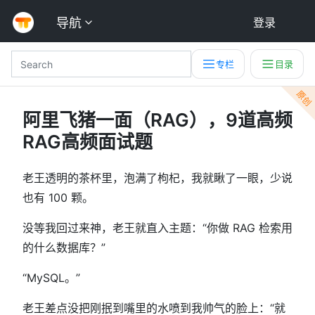
导航
登录
专栏
目录
原创
阿里飞猪一面（RAG），9道高频
RAG高频面试题
老王透明的茶杯里，泡满了枸杞，我就瞅了一眼，少说
也有 100 颗。
没等我回过来神，老王就直入主题：“你做 RAG 检索用
的什么数据库？”
“MySQL。”
老王差点没把刚抿到嘴里的水喷到我帅气的脸上：“就