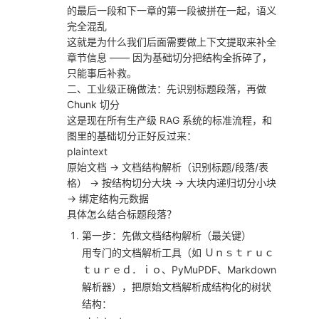
的最后一段和下一章的第一段被拼在一起，语义
完全混乱
这就是为什么我们后面需要做上下文提取来补全
章节信息 —— 因为基础切分把结构全拆碎了，
只能事后补救。
二、工业级正确做法：先识别标题段落，再做
Chunk 切分
这是现在所有生产级 RAG 系统的标准流程，和
图里的基础切分正好反过来：
plaintext
原始文档 → 文档结构解析（识别标题/段落/表
格） → 按结构切分大块 → 大块内递归切分小块
→ 绑定结构元数据
具体怎么结合标题段落？
第一步：先做文档结构解析（最关键）
用专门的文档解析工具（如 Ｕｎｓｔｒｕｃ
ｔｕｒｅｄ．ｉｏ、PyMuPDF、Markdown
解析器），把原始文档解析成结构化的树状
结构：