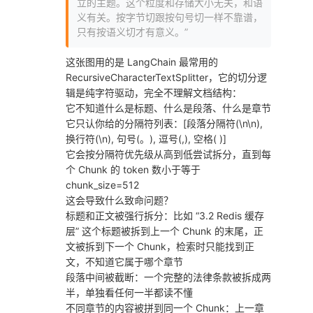
立的主题。这个粒度和存储大小无关，和语
义有关。按字节切跟按句号切一样不靠谱，
只有按语义切才有意义。”
这张图用的是 LangChain 最常用的
RecursiveCharacterTextSplitter，它的切分逻
辑是纯字符驱动，完全不理解文档结构：
它不知道什么是标题、什么是段落、什么是章节
它只认你给的分隔符列表：[段落分隔符(\n\n),
换行符(\n), 句号(。), 逗号(,), 空格( )]
它会按分隔符优先级从高到低尝试拆分，直到每
个 Chunk 的 token 数小于等于
chunk_size=512
这会导致什么致命问题？
标题和正文被强行拆分：比如 “3.2 Redis 缓存
层” 这个标题被拆到上一个 Chunk 的末尾，正
文被拆到下一个 Chunk，检索时只能找到正
文，不知道它属于哪个章节
段落中间被截断：一个完整的法律条款被拆成两
半，单独看任何一半都读不懂
不同章节的内容被拼到同一个 Chunk：上一章