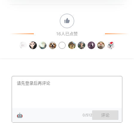
16人已点赞
🤖
评论
0
/512