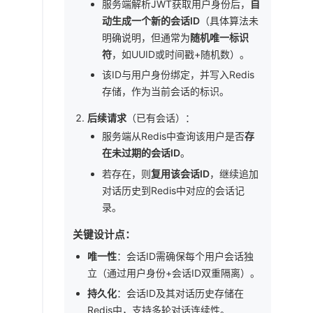
服务端解析JWT获取用户身份后，
自
动生成一个新的会话ID
（具体算法未
明确说明，但通常为
随机唯一标识
符
，如UUID或时间戳+随机数）。
该ID与用户身份绑定，并写入Redis
存储，作为当前会话的标识。
后续请求
（已有会话）：
服务端从Redis中查询该用户是否
存
在未过期的会话ID
。
若存在，则
复用该会话ID
，继续追加
对话历史到Redis中对应的会话记
录。
关键设计点：
唯一性
：会话ID需确保每个用户会话独
立（通过用户身份+会话ID双重隔离）。
持久化
：会话ID及其对话历史存储在
Redis中，支持多轮对话连续性。