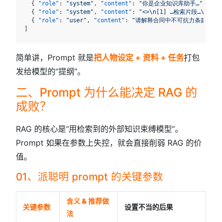
{
"role"
:
"system"
,
"content"
:
"你是企业知识库助手…"
}
,
{
"role"
:
"system"
,
"content"
:
"<>\n[1] …检索片段…\n<>"
{
"role"
:
"user"
,
"content"
:
"请解释合同中不可抗力条款"
}
]
简单讲，Prompt 就是
把人物设定 + 资料 + 任务
打包
发给模型的“提纲”。
二、Prompt 为什么能决定 RAG 的
成败？
RAG 的核心是“用检索到的外部知识束缚模型”。
Prompt 如果在参数上失控，就会直接削弱 RAG 的价
值。
01、派聪明 prompt 的关键参数
含义 & 推荐做
关键参数
设置不当的后果
法