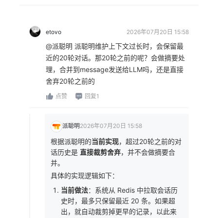
etovo
2026年07月20日 15:58
@派聪明 派聪明维护上下文过长时，会保留最
近的20轮对话。那20轮之前的呢？会做摘要处
理，合并到message发送给LLM吗，还是直接
舍弃20轮之前的
点赞
回复1
派聪明
2026年07月20日 15:58
根据派聪明的
当前实现
，超过20轮之前的对
话历史是
直接裁剪舍弃
，并不会做摘要合
并。
具体的实现逻辑如下：
当前做法
：系统从 Redis 中拉取会话历
史时，最多只保留最近 20 条。如果超
出，就自动裁剪掉更早的记录，以此来