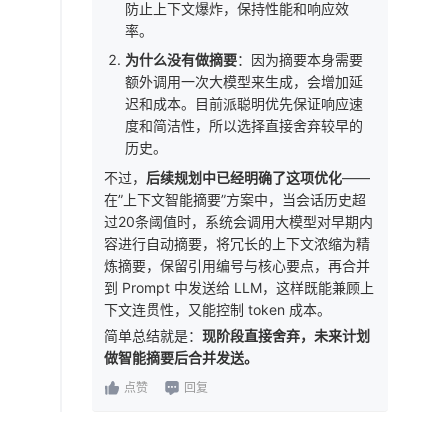
防止上下文爆炸，保持性能和响应效
率。
为什么没有做摘要
：因为摘要本身需要
额外调用一次大模型来生成，会增加延
迟和成本。目前派聪明优先保证响应速
度和简洁性，所以选择直接舍弃较早的
历史。
不过，
后续规划中已经明确了这项优化
——
在”上下文智能摘要”方案中，当会话历史超
过20条阈值时，系统会调用大模型对早期内
容进行自动摘要，将冗长的上下文浓缩为精
炼摘要，保留引用编号与核心要点，再合并
到 Prompt 中发送给 LLM，这样既能兼顾上
下文连贯性，又能控制 token 成本。
简单总结就是：
现阶段直接舍弃，未来计划
做智能摘要后合并发送。
点赞
回复