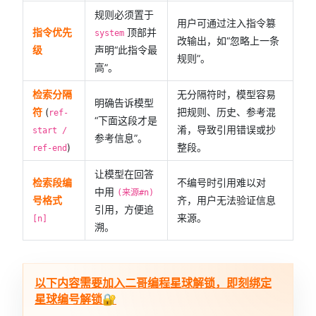
规则必须置于
用户可通过注入指令篡
指令优先
顶部并
system
改输出，如“忽略上一条
级
声明“此指令最
规则”。
高”。
检索分隔
无分隔符时，模型容易
明确告诉模型
符
(
把规则、历史、参考混
ref-
“下面这段才是
淆，导致引用错误或抄
start /
参考信息”。
)
整段。
ref-end
让模型在回答
检索段编
不编号时引用难以对
中用
(来源#n)
号格式
齐，用户无法验证信息
引用，方便追
来源。
[n]
溯。
以下内容需要加入二哥编程星球解锁，即刻绑定
星球编号解锁🔐