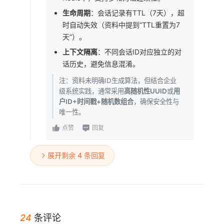
生命周期
：会话记录有TTL（7天），超
时自动失效（资料中提到“TTL重置为7
天”）。
上下文隔离
：不同会话ID对应独立的对
话历史，避免信息混淆。
注：资料未明确ID生成算法，但结合企业
级系统实践，通常采用
高随机性UUID
或
用
户ID+时间戳+随机数组合
，确保安全性与
唯一性。
点赞
回复
展开剩余 4 条回复
24
条评论