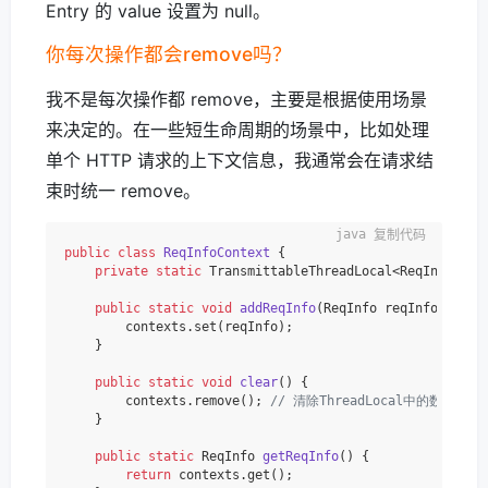
Entry 的 value 设置为 null。
你每次操作都会remove吗？
我不是每次操作都 remove，主要是根据使用场景
来决定的。在一些短生命周期的场景中，比如处理
单个 HTTP 请求的上下文信息，我通常会在请求结
束时统一 remove。
复制代码
public
class
ReqInfoContext
 {

private
static
 TransmittableThreadLocal<ReqInfo> co
public
static
void
addReqInfo
(ReqInfo reqInfo)
 {

        contexts.set(reqInfo);

    }

public
static
void
clear
()
 {

        contexts.remove(); 
// 清除ThreadLocal中的数据
    }

public
static
 ReqInfo 
getReqInfo
()
 {

return
 contexts.get();
