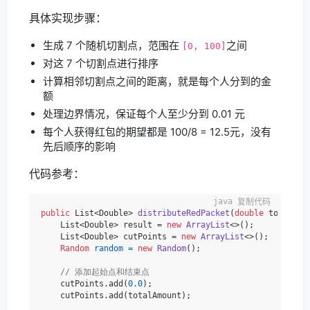
具体实现步骤：
生成 7 个随机切割点，范围在
之间
[0, 100]
对这 7 个切割点进行排序
计算相邻切割点之间的距离，就是每个人分到的金
额
处理边界情况，保证每个人至少分到 0.01 元
每个人获得红包的期望都是 100/8 = 12.5元，没有
先后顺序的影响
代码参考：
复制代码
public
 List<Double> 
distributeRedPacket
(
double
 totalAmo
    List<Double> result = 
new
ArrayList
<>();

    List<Double> cutPoints = 
new
ArrayList
<>();

Random
random
=
new
Random
();

// 添加起始点和结束点
    cutPoints.add(
0.0
);

    cutPoints.add(totalAmount);
