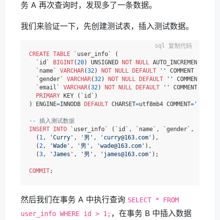
务 A 再次查询时，发现多了一条数据。
我们来验证一下，先创建测试表，插入测试数据。
复制代码
CREATE
TABLE
 `user_info` (

  `id` 
BIGINT
(
20
) UNSIGNED 
NOT
NULL
 AUTO_INCREMENT COMM
  `name` 
VARCHAR
(
32
) 
NOT
NULL
DEFAULT
''
 COMMENT 
'姓名'
,

  `gender` 
VARCHAR
(
32
) 
NOT
NULL
DEFAULT
''
 COMMENT 
'性别
  `email` 
VARCHAR
(
32
) 
NOT
NULL
DEFAULT
''
 COMMENT 
'邮箱'
PRIMARY
 KEY (`id`)

) ENGINE
=
INNODB 
DEFAULT
 CHARSET
=
utf8mb4 COMMENT
=
'用户信息
-- 插入测试数据
INSERT
INTO
 `user_info` (`id`, `name`, `gender`, `email
  (
1
, 
'Curry'
, 
'男'
, 
'curry@163.com'
),

  (
2
, 
'Wade'
, 
'男'
, 
'wade@163.com'
),

  (
3
, 
'James'
, 
'男'
, 
'james@163.com'
);

COMMIT
然后我们在事务 A 中执行查询
SELECT * FROM
，在事务 B 中插入数据
user_info WHERE id > 1;