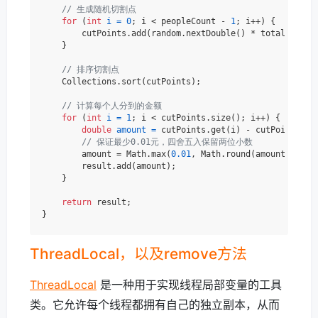
// 生成随机切割点
for
 (
int
i
=
0
; i < peopleCount - 
1
; i++) {

        cutPoints.add(random.nextDouble() * totalAmount)
    }

// 排序切割点
    Collections.sort(cutPoints);

// 计算每个人分到的金额
for
 (
int
i
=
1
; i < cutPoints.size(); i++) {

double
amount
=
 cutPoints.get(i) - cutPoints.ge
// 保证最少0.01元，四舍五入保留两位小数
        amount = Math.max(
0.01
, Math.round(amount * 
100
        result.add(amount);

    }

return
 result;

ThreadLocal，以及remove方法
ThreadLocal
是一种用于实现线程局部变量的工具
类。它允许每个线程都拥有自己的独立副本，从而