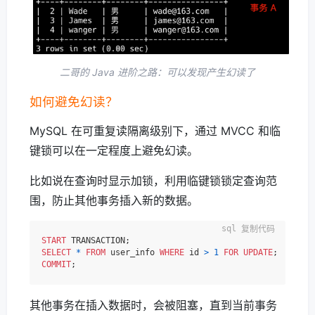
二哥的 Java 进阶之路：可以发现产生幻读了
如何避免幻读？
MySQL 在可重复读隔离级别下，通过 MVCC 和临
键锁可以在一定程度上避免幻读。
比如说在查询时显示加锁，利用临键锁锁定查询范
围，防止其他事务插入新的数据。
复制代码
START
SELECT
*
FROM
 user_info 
WHERE
 id 
>
1
FOR
UPDATE
; 
-- 加
COMMIT
其他事务在插入数据时，会被阻塞，直到当前事务