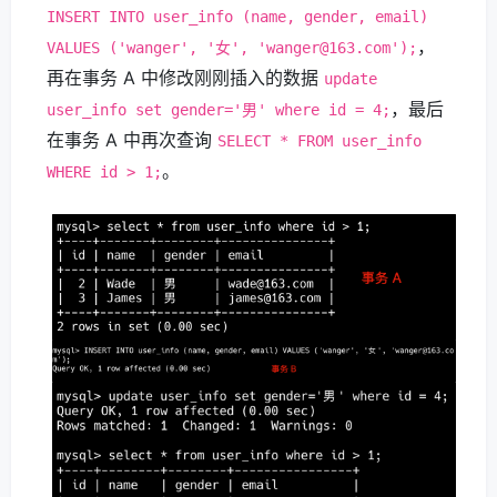
INSERT INTO user_info (name, gender, email)
，
VALUES ('wanger', '女', 'wanger@163.com');
再在事务 A 中修改刚刚插入的数据
update
，最后
user_info set gender='男' where id = 4;
在事务 A 中再次查询
SELECT * FROM user_info
。
WHERE id > 1;