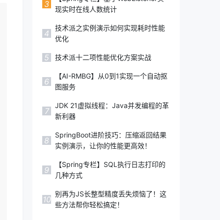
3
现实时在线人数统计
技术派之实例演示如何实现耗时性能
4
优化
5
技术派十二项性能优化方案实战
【AI-RMBG】从0到1实现一个自动抠
6
图服务
JDK 21虚拟线程：Java并发编程的革
7
新利器
SpringBoot进阶技巧：压缩返回结果
8
实例演示，让你的性能更高效！
【Spring专栏】SQL执行日志打印的
9
几种方式
别再为JS长整型精度丢失烦恼了！这
10
些方法帮你轻松搞定！