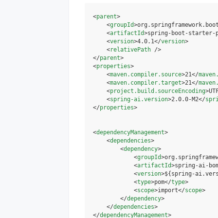
<
parent
>
<
groupId
>
org.springframework.boo
<
artifactId
>
spring-boot-starter-
<
version
>
4.0.1
</
version
>
<
relativePath
 />
</
parent
>
<
properties
>
<
maven.compiler.source
>
21
</
maven
<
maven.compiler.target
>
21
</
maven
<
project.build.sourceEncoding
>
UT
<
spring-ai.version
>
2.0.0-M2
</
spr
</
properties
>
<
dependencyManagement
>
<
dependencies
>
<
dependency
>
<
groupId
>
org.springframe
<
artifactId
>
spring-ai-bo
<
version
>
${spring-ai.ver
<
type
>
pom
</
type
>
<
scope
>
import
</
scope
>
</
dependency
>
</
dependencies
>
</
dependencyManagement
>