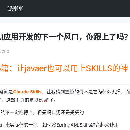
派聊聊
ls模式：AI应用开发的下一个风口，你跟上了吗
2280
开发秘籍：让javaer也可以用上SKILLS的神
疑问是
Claude Skills
，让我感到震惊的倒不是它为什么火爆，而
lls了，这效率真的是堪比🚀了。
 肉虽然不一定吃得上，但是喝口汤还是妥妥的
r, 来实际体验一把，如何将SpringAI和Skills结合起来使用