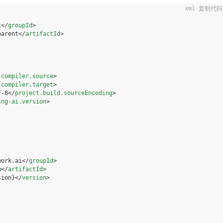
复制代码
t
</
groupId
>
parent
</
artifactId
>
.compiler.source
>
.compiler.target
>
F-8
</
project.build.sourceEncoding
>
ing-ai.version
>
work.ai
</
groupId
>
m
</
artifactId
>
sion}
</
version
>