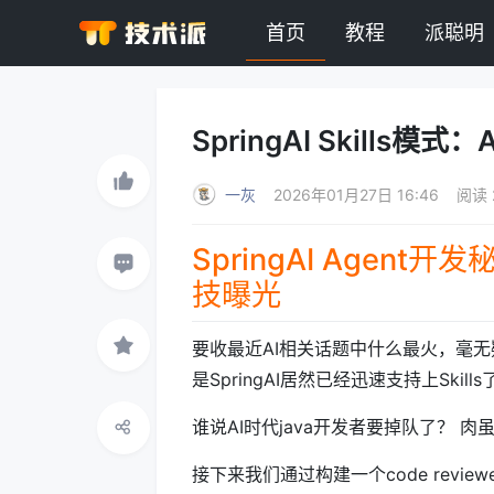
首页
教程
派聪明
SpringAI Skil
一灰
2026年01月27日 16:46
阅读 
SpringAI Agent
技曝光
要收最近AI相关话题中什么最火，毫无
是SpringAI居然已经迅速支持上Ski
谁说AI时代java开发者要掉队了？
接下来我们通过构建一个code reviewe