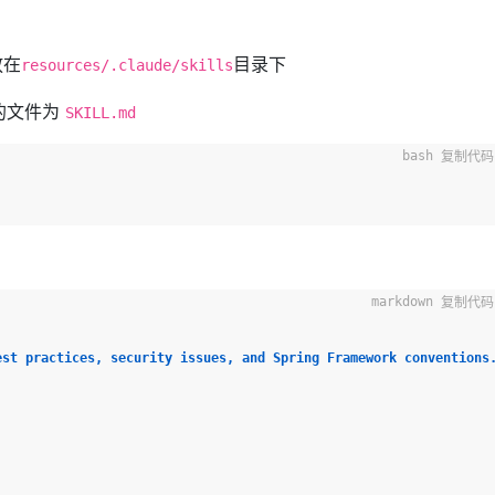
放在
目录下
resources/.claude/skills
的文件为
SKILL.md
复制代码
复制代码
est practices, security issues, and Spring Framework conventions.