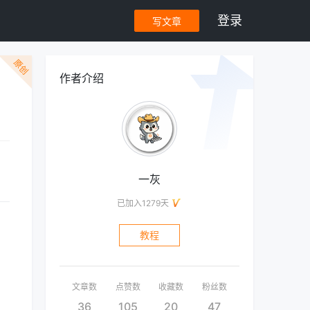
登录
写文章
原创
作者介绍
？
一灰
已加入1279天
教程
文章数
点赞数
收藏数
粉丝数
36
105
20
47