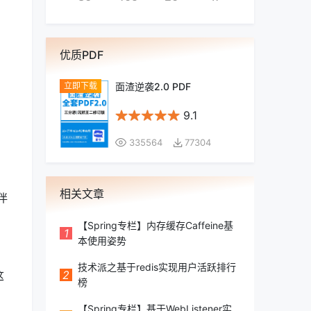
优质PDF
面渣逆袭2.0 PDF
9.1
335564
77304
相关文章
伴
【Spring专栏】内存缓存Caffeine基
1
本使用姿势
技术派之基于redis实现用户活跃排行
2
这
榜
【Spring专栏】基于WebListener实