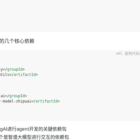
的几个核心依赖
复制代码
ty
</
groupId
>
utils
</
artifactId
>
.ai
</
groupId
>
r-model-zhipuai
</
artifactId
>
SpringAI进行agent开发的关键依赖包
ipuai: 这个是智谱大模型进行交互的依赖包