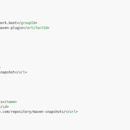
work.boot
</
groupId
>
maven-plugin
</
artifactId
>
>
snapshot
</
url
>
ts
</
name
>
</
id
>
e.com/repository/maven-snapshots/
</
url
>