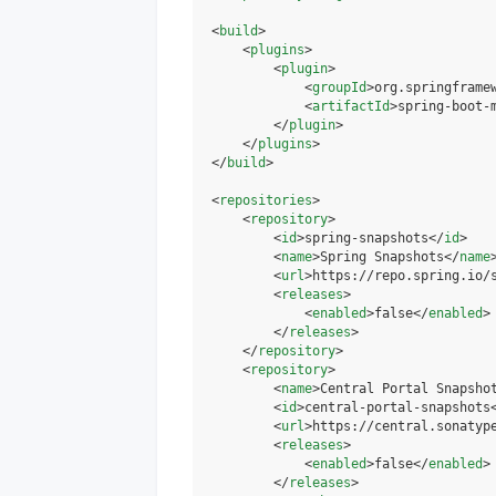
<
build
>
<
plugins
>
<
plugin
>
<
groupId
>
org.springframe
<
artifactId
>
spring-boot-
</
plugin
>
</
plugins
>
</
build
>
<
repositories
>
<
repository
>
<
id
>
spring-snapshots
</
id
>
<
name
>
Spring Snapshots
</
name
<
url
>
https://repo.spring.io/
<
releases
>
<
enabled
>
false
</
enabled
>
</
releases
>
</
repository
>
<
repository
>
<
name
>
Central Portal Snapsho
<
id
>
central-portal-snapshots
<
url
>
https://central.sonatyp
<
releases
>
<
enabled
>
false
</
enabled
>
</
releases
>