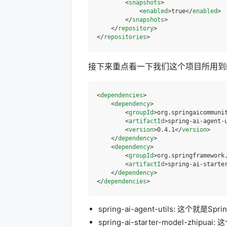
<
snapshots
>
<
enabled
>
true
</
enabled
>
</
snapshots
>
</
repository
>
</
repositories
>
接下来重点看一下我们这个项目所用到
<
dependencies
>
<
dependency
>
<
groupId
>
org.springaicommuni
<
artifactId
>
spring-ai-agent-
<
version
>
0.4.1
</
version
>
</
dependency
>
<
dependency
>
<
groupId
>
org.springframework
<
artifactId
>
spring-ai-starte
</
dependency
>
</
dependencies
>
spring-ai-agent-utils: 这个就是
spring-ai-starter-model-zh