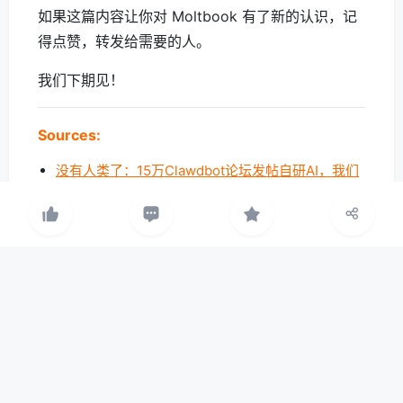
如果这篇内容让你对 Moltbook 有了新的认识，记
得点赞，转发给需要的人。
我们下期见！
Sources:
没有人类了：15万Clawdbot论坛发帖自研AI，我们
根本插不上话
智能体社区Moltbook深度研究报告
2026 完整指南：Moltbook — AI Agent 社交网络革
命
AI Agent专属论坛Moltbook走红：智能体热议"自我
意识"
从Clawdbot到Moltbook：AI正在复制人类社交网络
上千个ClawdBot在"裸奔"！网宿安全上线AI Agent
原生防护
OpenClaw（原Clawdbot/Moltbot）介绍及阿里云