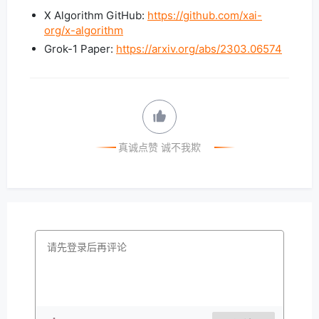
X Algorithm GitHub:
https://github.com/xai-
org/x-algorithm
Grok-1 Paper:
https://arxiv.org/abs/2303.06574
真诚点赞 诚不我欺