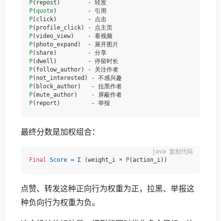
P
P
(
quote
P
P
P
P
P
P
P
P
P
P
P
最终分数是加权组合：
复制代码
Final
Score
=
 Σ (weight_i × 
P
(action_i)
点赞、转发这种正向行为权重为正，拉黑、举报这
种负向行为权重为负。