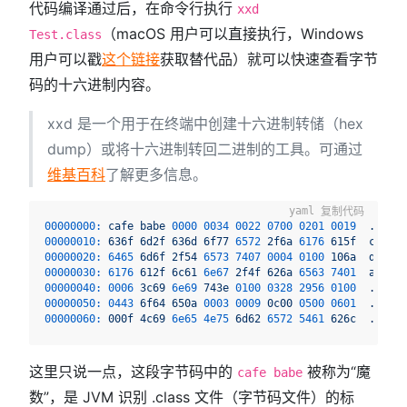
代码编译通过后，在命令行执行
xxd
（macOS 用户可以直接执行，Windows
Test.class
用户可以戳
这个链接
获取替代品）就可以快速查看字节
码的十六进制内容。
xxd 是一个用于在终端中创建十六进制转储（hex
dump）或将十六进制转回二进制的工具。可通过
维基百科
了解更多信息。
复制代码
00000000:
cafe
babe
0000 
0034 
0022 
0700 
0201 
0019
......
00000010:
636f
6d2f
636d
6f77
6572 
2f6a
6176 
615f
com/cm
00000020:
6465 
6d6f
2f54
6573 
7407 
0004 
0100 
106a
demo/T
00000030:
6176 
612f
6c61
6e67
2f4f
626a
6563 
7401  
ava/la
00000040:
0006 
3c69
6e69
743e
0100 
0328 
2956 
0100
.....(
00000050:
0443 
6f64
650a
0003 
0009 
0c00
0500 
0601
.Code.
00000060:
000f
4c69
6e65
4e75
6d62
6572 
5461 
626c
..Line
这里只说一点，这段字节码中的
被称为“魔
cafe babe
数”，是 JVM 识别 .class 文件（字节码文件）的标