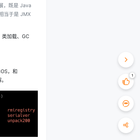
扩展，既是 Java
就相当于是 JMX
、类加载、GC
cOS，和
解。