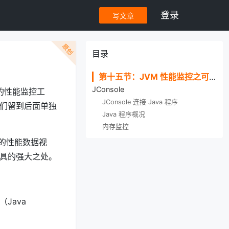
登录
写文章
原创
目录
第十五节：JVM 性能监控之可视化篇
JConsole
的性能监控工
JConsole 连接 Java 程序
as 我们留到后面单独
Java 程序概况
内存监控
的性能数据视
工具的强大之处。
X（Java