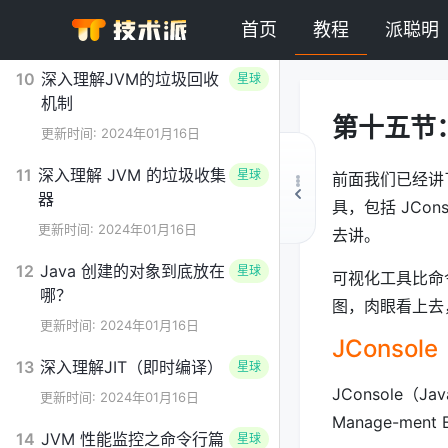
据区
首页
教程
派聪明
更新时间: 2024年01月16日
10
深入理解JVM的垃圾回收
星球
机制
第十五节
更新时间: 2024年01月16日
11
深入理解 JVM 的垃圾收集
星球
前面我们已经
器
具，包括 JConso
更新时间: 2024年01月16日
去讲。
12
Java 创建的对象到底放在
星球
可视化工具比命
哪？
图，肉眼看上去
更新时间: 2024年01月16日
JConsole
13
深入理解JIT（即时编译）
星球
JConsole（Ja
更新时间: 2024年01月16日
Manage-men
14
JVM 性能监控之命令行篇
星球