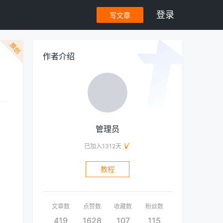
登录
写文章
原创
作者介绍
管理员
已加入1312天
教程
文章数
点赞数
收藏数
粉丝数
419
1628
107
115