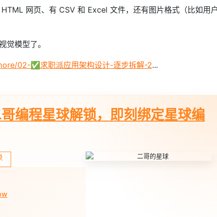
ML 网页、有 CSV 和 Excel 文件，还有图片格式（比如用
视觉模型了。
m/stutymore/02-✅求职派应用架构设计-逐步拆解-2
...
二哥编程星球解锁，即刻绑定星球编
录
ow