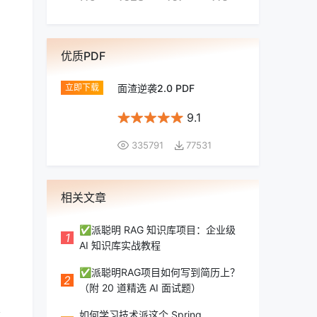
优质PDF
面渣逆袭2.0 PDF
9.1
335791
77531
相关文章
✅派聪明 RAG 知识库项目：企业级
1
AI 知识库实战教程
✅派聪明RAG项目如何写到简历上？
2
（附 20 道精选 AI 面试题）
如何学习技术派这个 Spring
模