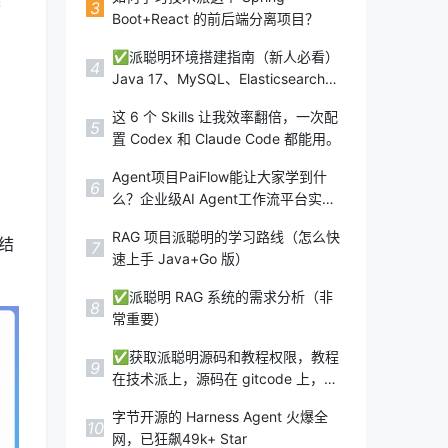
3
Boot+React 的前后端分离项目？
✅派聪明环境搭建指南（新人必看）
4
Java 17、MySQL、Elasticsearch、
Redis、MinIO、Kafka
这 6 个 Skills 让我效率翻倍，一次配
5
置 Codex 和 Claude Code 都能用。
Agent项目PaiFlow能让大家学到什
6
么？企业级AI Agent工作流平台实战
教程
RAG 项目派聪明的学习路线（怎么快
结
7
速上手 Java+Go 版）
✅派聪明 RAG 系统的需求分析（非
8
常重要）
✅获取派聪明源码和教程权限，教程
9
在技术派上，源码在 gitcode 上，防
盗
字节开源的 Harness Agent 火爆全
10
网，已狂飙49k+ Star