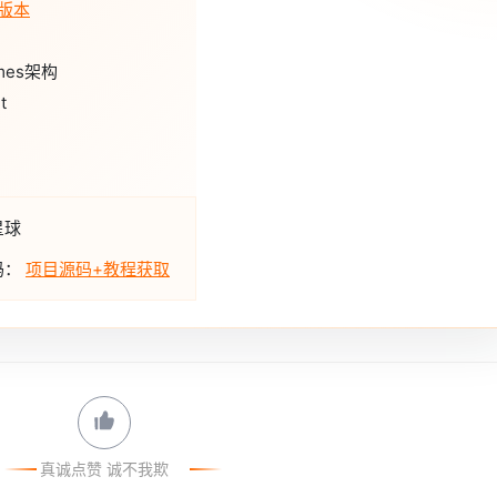
o版本
rmes架构
t
星球
码：
项目源码+教程获取
真诚点赞 诚不我欺