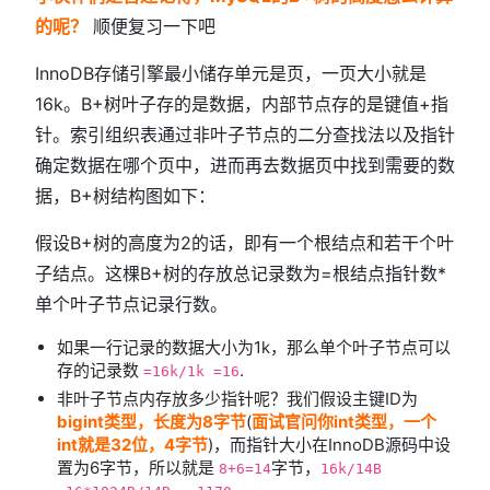
的呢？
顺便复习一下吧
InnoDB存储引擎最小储存单元是页，一页大小就是
16k。B+树叶子存的是数据，内部节点存的是键值+指
针。索引组织表通过非叶子节点的二分查找法以及指针
确定数据在哪个页中，进而再去数据页中找到需要的数
据，B+树结构图如下：
假设B+树的高度为2的话，即有一个根结点和若干个叶
子结点。这棵B+树的存放总记录数为=根结点指针数*
单个叶子节点记录行数。
如果一行记录的数据大小为1k，那么单个叶子节点可以
存的记录数
.
=16k/1k =16
非叶子节点内存放多少指针呢？我们假设主键ID为
bigint类型，长度为8字节
(
面试官问你int类型，一个
int就是32位，4字节
)，而指针大小在InnoDB源码中设
置为6字节，所以就是
字节，
8+6=14
16k/14B