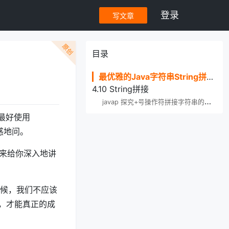
登录
写文章
原创
目录
最优雅的Java字符串String拼接是哪种方式？
4.10 String拼接
j
avap 探究+号操作符拼接字符串的本质
最好使用
惑地问。
天来给你深入地讲
时候，我们不应该
，才能真正的成