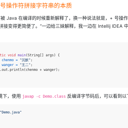
探究+号操作符拼接字符串的本质
实被 Java 在编译的时候重新解释了，换一种说法就是，+ 号操
接变得更简便了。”一边给三妹解释，我一边在 Intellij IDEA
tic
void
main
(String[] args)
 {

chenmo
=
"沉默"
;

wanger
=
"王二"
;

.out.println(chenmo + wanger);

的环境下，使用
反编译字节码后，可以看到以
javap -c Demo.class
"Demo.java"