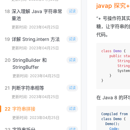
javap 
18
深入理解 Java 字符串常
试读
量池
“+ 号操作符其
糖，让字符串的拼
更新时间: 2023年04月25日
代码。
19
详解 String.intern 方法
试读
更新时间: 2023年04月25日
class
Demo
 {

public
sta
20
StringBuilder 和
试读
String
String
StringBuffer
        System
更新时间: 2023年04月25日
    }

21
判断字符串相等
试读
更新时间: 2023年04月25日
在 Java 8 
22
字符串拼接
试读
Compiled
from
更新时间: 2023年04月25日
class
Demo
 {

Demo();
23
字符串拆分
Code:
试读