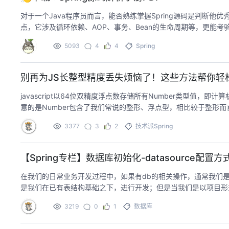
对于一个Java程序员而言，能否熟练掌握Spring源码是判断他优
点，它涉及循环依赖、AOP、事务、Bean的生命周期等，更能考
5093
4
4
Spring
别再为JS长整型精度丢失烦恼了！这些方法帮你轻
javascript以64位双精度浮点数存储所有Number类型值，
意的是Number包含了我们常说的整形、浮点型，相比较于整形
于存储二进制时小数点的偏移量最大为52位，计算机存储的为二进
3377
3
2
技术派
Spring
会有舍入操作，因此JS中能精准表示的最大整数是Math.pow2,53，
9007199254740992的可能会丢失精度
【Spring专栏】数据库初始化-datasource配置方
在我们的日常业务开发过程中，如果有db的相关操作，通常我们
是我们在已有表结构基础之下，进行开发；但是当我们是以项目形
都需要持有对应
3219
0
1
数据库