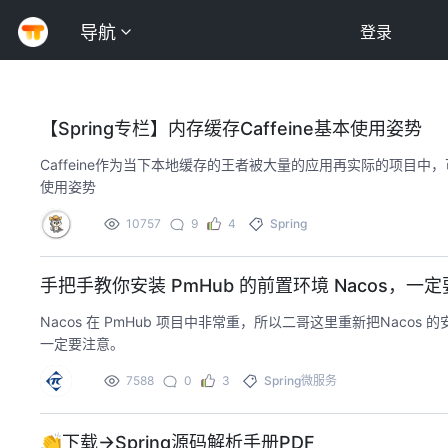
导航
登录
【Spring专栏】内存缓存Caffeine基本使用姿势
Caffeine作为当下本地缓存的王者被大量的应用再实际的项目中，可
使用姿势
10757
9
4
Spring
手把手教你安装 PmHub 的前置环境 Nacos，
Nacos 在 PmHub 项目中非常重，所以二哥这里重新把Nac
一定要注意。
7588
0
3
Spring
微服务
👏下载→Spring源码解析手册PDF