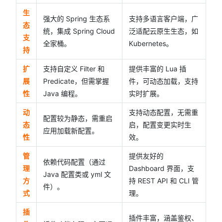
生
强大的 Spring 生态系
支持多语言客户端，广
态
统，集成 Spring Cloud
泛适配云原生生态，如
支
全家桶。
Kubernetes。
持
扩
支持自定义 Filter 和
提供丰富的 Lua 插
展
Predicate，但需掌握
件，可动态加载，支持
性
Java 编程。
实时扩展。
动
支持动态配置，无需重
配置较为静态，需重启
态
启，配置变更实时生
应用加载新配置。
性
效。
管
提供友好的
依赖代码配置（通过
理
Dashboard 界面，支
Java 配置类或 yml 文
方
持 REST API 和 CLI 管
件）。
式
理。
插
插件丰富，涵盖鉴权、