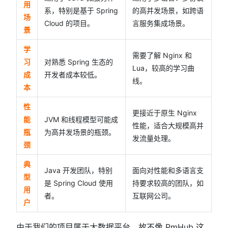
用
系，特别是基于 Spring
的高并发场景，如跨语
场
Cloud 的项目。
言服务集成场景。
景
学
需要了解 Nginx 和
习
对熟悉 Spring 生态的
Lua，较高的学习曲
成
开发者成本较低。
线。
本
性
更接近于原生 Nginx
能
JVM 和线程模型可能成
性能，适合大规模高并
瓶
为高并发场景的瓶颈。
发流量处理。
颈
典
Java 开发团队，特别
面向对性能和多语言支
型
是 Spring Cloud 使用
持要求较高的团队，如
用
者。
互联网公司。
户
由于我们的项目属于大数据平台，故不像 PmHub 这