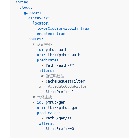
spring:
cloud:
gateway:
discovery:
locator:
lowerCaseServiceId:
true
enabled:
true
routes:
# 认证中心
-
id:
pmhub-auth
uri:
lb://pmhub-auth
predicates:
-
Path=/auth/**
filters:
# 验证码处理
-
CacheRequestFilter
# - ValidateCodeFilter
-
StripPrefix=1
# 代码生成
-
id:
pmhub-gen
uri:
lb://pmhub-gen
predicates:
-
Path=/gen/**
filters:
-
StripPrefix=0