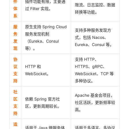
件
插件功能有限，主要通
限流、日志监控、数据
体
过 Filter 实现。
转换等功能。
系
服
原生支持 Spring Cloud
支持多种服务发现方
务
服务发现机制
式，包括 Nacos、
发
（Eureka、Consul
Eureka、Consul 等。
现
等）。
协
支持 HTTP、
议
HTTP 和
HTTPS、gRPC、
支
WebSocket。
WebSocket、TCP 等
持
多种协议。
社
Apache 基金会项目，
区
依赖 Spring 官方社
社区活跃，更新频率较
支
区，更新周期较长。
高。
持
适
适用于 Java 微服务体
适用于多语言、多协议