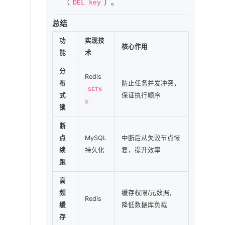
（
）。
DEL key
总结
功
实现技
核心作用
能
术
分
Redis
布
防止任务并发冲突，
SETN
式
保证执行顺序
X
锁
断
点
MySQL
中断后从失败节点恢
续
持久化
复，提升效率
跑
高
频
缓存权限/元数据，
Redis
缓
降低数据库负载
存