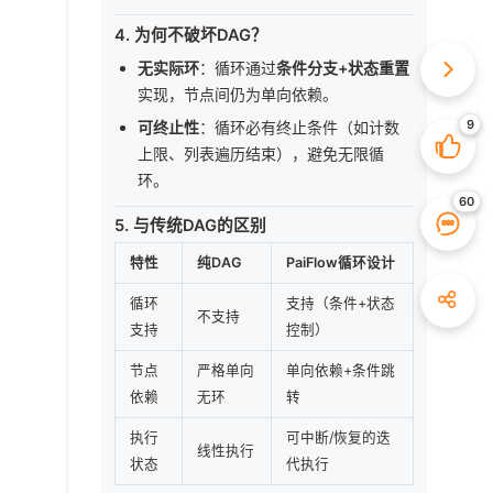
4.
为何不破坏DAG？
无实际环
：循环通过
条件分支+状态重置
实现，节点间仍为单向依赖。
可终止性
：循环必有终止条件（如计数
上限、列表遍历结束），避免无限循
环。
5.
与传统DAG的区别
特性
纯DAG
PaiFlow循环设计
循环
支持（条件+状态
不支持
支持
控制）
节点
严格单向
单向依赖+条件跳
依赖
无环
转
执行
可中断/恢复的迭
线性执行
状态
代执行