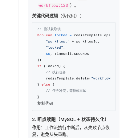
）。
workflow:123
关键代码逻辑
（伪代码）：
// 尝试获取锁
Boolean
locked
=
 redisTemplate.opsForValue().se
"workflow:"
 + workflowId, 

"locked"
, 

60
, TimeUnit.SECONDS

if
 (locked) {

// 执行任务...
    redisTemplate.delete(
"workflow:"
 + workflo
} 
else
 {

// 任务冲突，等待或重试
复制代码
2. 断点续跑（MySQL + 状态持久化）
作用
：工作流执行中断后，从失败节点恢
复，避免从头重跑。