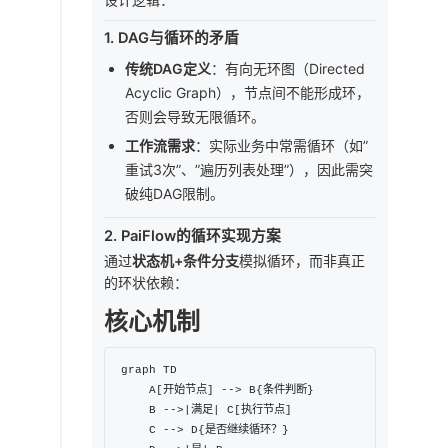
1.
DAG与循环的矛盾
传统DAG定义
：有向无环图（Directed
Acyclic Graph），节点间不能形成环，
否则会导致无限循环。
工作流需求
：实际业务中常需循环（如”
重试3次”、”遍历列表处理”），因此需突
破纯DAG限制。
2.
PaiFlow的循环实现方案
通过
状态机+条件分支
模拟循环，而非真正
的环状依赖：
核心机制
graph TD

    A[开始节点] --> B{条件判断}

    B -->|满足| C[执行节点]

    C --> D{是否继续循环？}
