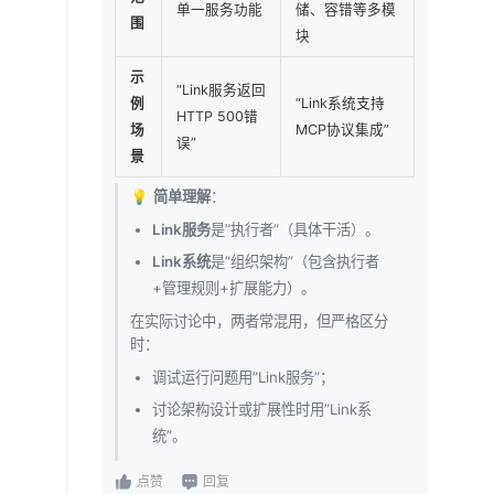
单一服务功能
储、容错等多模
围
块
示
“Link服务返回
例
“Link系统支持
HTTP 500错
场
MCP协议集成”
误”
景
💡
简单理解
：
Link服务
是”执行者”（具体干活）。
Link系统
是”组织架构”（包含执行者
+管理规则+扩展能力）。
在实际讨论中，两者常混用，但严格区分
时：
调试运行问题用”Link服务”；
讨论架构设计或扩展性时用”Link系
统”。
点赞
回复