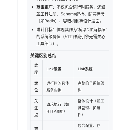
范围更广
：不仅包含运行时服务，还涵
盖工具注册、Schema解析、配置存储
（如Redis）、容错机制等设计层面。
设计目标
：体现其作为”桥梁”和”解耦层”
的系统级价值（如工作流引擎无需关心
工具细节）。
关键区别总结
维
Link服务
Link系统
度
定
运行时的具体
完整的子系统架
位
服务实例
构
关
整体设计（如工
请求执行（如
注
具管理、扩展
HTTP调用）
点
性）
包含配置、存
范