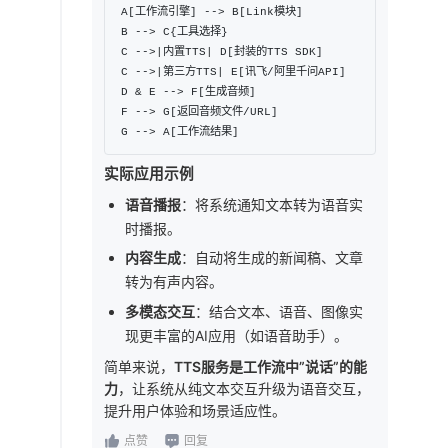
A[工作流引擎] --> B[Link模块]

B --> C{工具选择}

C -->|内置TTS| D[封装的TTS SDK]

C -->|第三方TTS| E[讯飞/阿里千问API]

D & E --> F[生成音频]

F --> G[返回音频文件/URL]

实际应用示例
语音播报
：将系统通知文本转为语音实
时播报。
内容生成
：自动将生成的新闻稿、文章
转为有声内容。
多模态交互
：结合文本、语音、图像实
现更丰富的AI应用（如语音助手）。
简单来说，
TTS服务是工作流中”说话”的能
力
，让系统从纯文本交互升级为语音交互，
提升用户体验和场景适应性。
点赞
回复