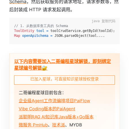
Schema
，然后获取服务的请求地址，请求参数等，然
后封装成 HTTP 请求发起调用。
复制代码
// 1. 从数据库查工具的 Schema
ToolEntity
tool
=
Map
openApiSchema
=
 JSON.parseObject(tool....
以下内容需要加入二哥编程星球解锁，即刻绑定
星球编号解锁🔐
已加入星球，可直接知识星球授权登录
二哥编程星球目前包含：
企业级Agent工作流编排项目PaiFlow
Vibe Coding版本的PaiAgent
派聪明RAG AI知识库Java版本+Go版本
微服务 PmHub
、
技术派
、MYDB