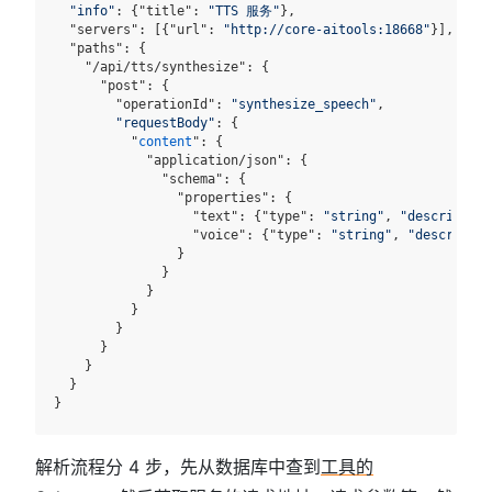
"info"
: {"title": 
"TTS 服务"
},

  "servers": [{"url": 
"http://core-aitools:18668"
}],

  "paths": {

    "/api/tts/synthesize": {

      "post": {

        "operationId": 
"synthesize_speech"
,

"requestBody"
: {

          "
content
": {

            "application/json": {

              "schema": {

                "properties": {

                  "text": {"type": 
"string"
, 
"description
                  "voice": {"type": 
"string"
, 
"descriptio
                }

              }

            }

          }

        }

      }

    }

  }

解析流程分 4 步，先从数据库中查到
工具的