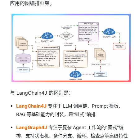
应用的图编排框架。
与 LangChain4J 的区别是：
LangChain4J
专注于 LLM 调用链、Prompt 模板、
RAG 等基础能力的封装，是"链式"编排
LangGraph4J
专注于复杂 Agent 工作流的"图式"编
排，支持状态机、条件分支、循环、检查点等高级特性