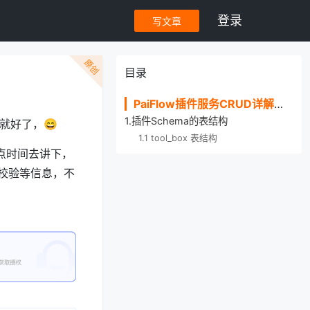
登录
写文章
原创
目录
PaiFlow插件服务CRUD详解：MCP同理
1.插件Schema的表结构
 就好了，😄
1.1 tool_box 表结构
花点时间去讲下，
校验等信息，不