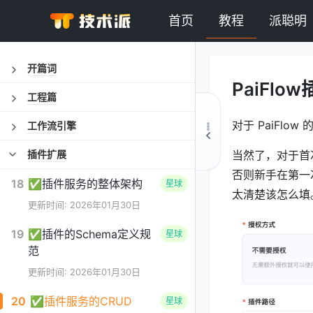
首页
教程
派聪明
开篇词
PaiFl
工程篇
对于 PaiFlo
工作流引擎
插件扩展
当然了，对于首次
否则新手在第一
18
✅插件服务的整体架构
星球
太清楚该怎么填
更新时间: 2026年01月30日
19
✅插件的Schema定义规
星球
范
更新时间: 2026年01月30日
20
✅插件服务的CRUD
星球