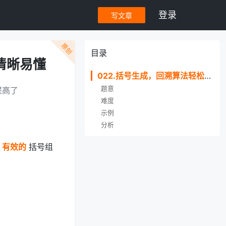
登录
写文章
原创
目录
清晰易懂
022.括号生成，回溯算法轻松搞定，树结构图，清晰易懂
题意
提高了
难度
示例
分析
且
有效的
括号组