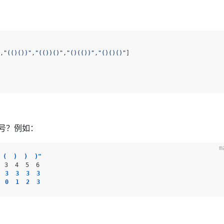
,
"(()())"
,
"(())()"
,
"()(())"
,
"()()()"
]

号？例如：
 (  )  )  )"
3  3  3  3
0  1  2  3