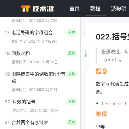
首页
教程
派聪明
16
最接近的三数之和
星球
更新时间: 2024年01月27日
17
电话号码的字母组合
星球
022.
更新时间: 2024年01月29日
鲁迅说过，每
18
四数之和
星球
（dog）。
更新时间: 2024年01月30日
题意
19
删除链表中的倒数第N个节
星球
点
数字 n 代表
更新时间: 2024年01月31日
合。
20
有效的括号
星球
1 <= n <= 8
更新时间: 2024年02月01日
难度
21
合并两个有序链表
星球
中等