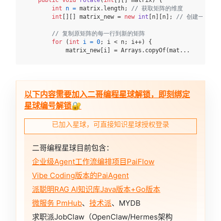
int
n
=
 matrix.length; 
// 获取矩阵的维度
int
[][] matrix_new = 
new
int
[n][n]; 
// 创建一个新
// 复制原矩阵的每一行到新的矩阵
for
 (
int
i
=
0
; i < n; i++) {

            matrix_new[i] = Arrays.copyOf(mat...
以下内容需要加入二哥编程星球解锁，即刻绑定
星球编号解锁🔐
已加入星球，可直接知识星球授权登录
二哥编程星球目前包含：
企业级Agent工作流编排项目PaiFlow
Vibe Coding版本的PaiAgent
派聪明RAG AI知识库Java版本+Go版本
微服务 PmHub
、
技术派
、MYDB
求职派JobClaw（OpenClaw/Hermes架构