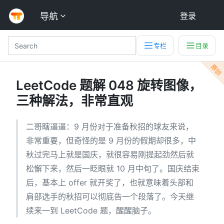
导航
登录
专栏
目录
原创
LeetCode 题解 048 旋转图像，
三种解法，非常直观
二哥瞎逼逼：9 月份对于准备秋招的球友来说，
非常重要，但奇怪的是 9 月份的假期却很多，中
秋过完马上就是国庆，就很容易刚提起劲然后就
松懈下来，然后一眨眼就 10 月中旬了。国庆结束
后，基本上 offer 就开奖了，也就意味着头部和
肩部选手的秋招可以彻底告一个段落了。今天继
续来一到 LeetCode 题，醒醒脑子。