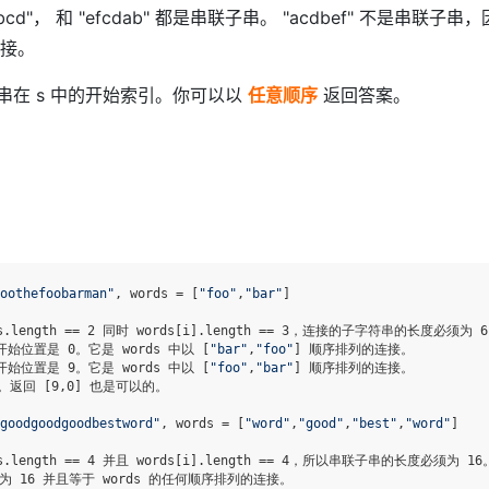
efabcd"， 和 "efcdab" 都是串联子串。 "acdbef" 不是串联
连接。
串在 s 中的开始索引。你可以以
任意顺序
返回答案。
oothefoobarman"
, words = [
"foo"
,
"bar"
]

.length == 2 同时 words[i].length == 3，连接的子字符串的长度必须为 6
开始位置是 0。它是 words 中以 [
"bar"
,
"foo"
] 顺序排列的连接。

开始位置是 9。它是 words 中以 [
"foo"
,
"bar"
] 顺序排列的连接。

返回 [9,0] 也是可以的。

goodgoodgoodbestword"
, words = [
"word"
,
"good"
,
"best"
,
"word"
]

.length == 4 并且 words[i].length == 4，所以串联子串的长度必须为 16。
为 16 并且等于 words 的任何顺序排列的连接。
