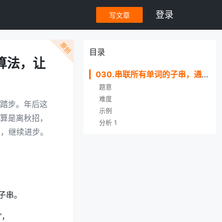
登录
写文章
原创
目录
算法，让
030.串联所有单词的子串，通过滑动窗口和暴力算法，让你彻底掌握
题意
难度
踏步。年后这
示例
算是离秋招，
分析 1
笔记，继续进步。
的子串。
f"，