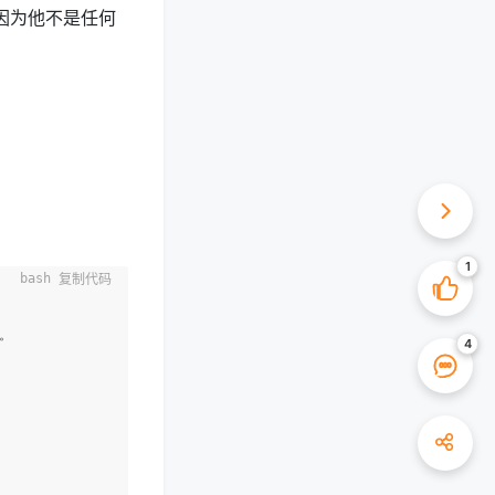
子串，因为他不是任何
复制代码
。


