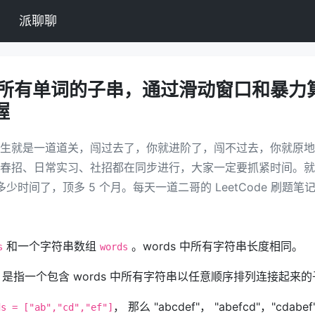
派聊聊
串联所有单词的子串，通过滑动窗口和暴力
握
生就是一道道关，闯过去了，你就进阶了，闯不过去，你就原地
春招、日常实习、社招都在同步进行，大家一定要抓紧时间。就
多少时间了，顶多 5 个月。每天一道二哥的 LeetCode 刷题
和一个字符串数组
。words 中所有字符串长度相同。
s
words
是指一个包含 words 中所有字符串以任意顺序排列连接起来
， 那么 "abcdef"， "abefcd"，"cdabe
ds = ["ab","cd","ef"]