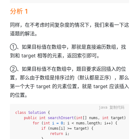
分析 1
同样，在不考虑时间复杂度的情况下，我们来看一下这
道题的解法。
①、如果目标值在数组中，那就是直接遍历数组，找
到和 target 相等的元素，返回索引即可。
②、如果目标值不在数组中，题目要求返回插入的位
置，那么由于数组是排序过的（默认都是正序），那么
第一个大于 target 的元素位置，就是 target 应该插入
的位置。
复制代码
class
Solution
 {

public
int
searchInsert
(
int
[] nums, 
int
 target)
 {

for
 (
int
i
=
0
; i < nums.length; i++) {

if
 (nums[i] >= target) {

return
 i;
