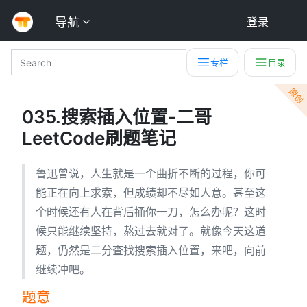
导航
登录
专栏
目录
原创
035.搜索插入位置-二哥
LeetCode刷题笔记
鲁迅曾说，人生就是一个曲折不断的过程，你可
能正在向上求索，但成绩却不尽如人意。甚至这
个时候还有人在背后捅你一刀，怎么办呢？这时
候只能继续坚持，熬过去就对了。就像今天这道
题，仍然是二分查找搜索插入位置，来吧，向前
继续冲吧。
题意