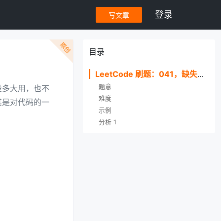
登录
写文章
原创
目录
LeetCode 刷题：041，缺失的第一个整数
题意
没多大用，也不
难度
其是对代码的一
示例
分析 1