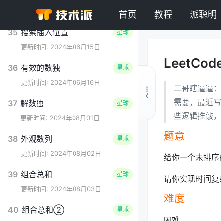
更新时间: 2024年06月14日
首页
教程
派聪明
35
搜索插入位置
星球
更新时间: 2024年06月15日
LeetC
36
有效的数独
星球
更新时间: 2024年06月16日
二哥瞎逼逼：
需要，最近写
37
解数独
星球
些逻辑推敲，
更新时间: 2024年08月01日
题意
38
外观数列
星球
更新时间: 2024年08月02日
给你一个未排序
39
组合总和
星球
请你实现时间复
更新时间: 2024年08月03日
难度
40
组合总和②
星球
困难